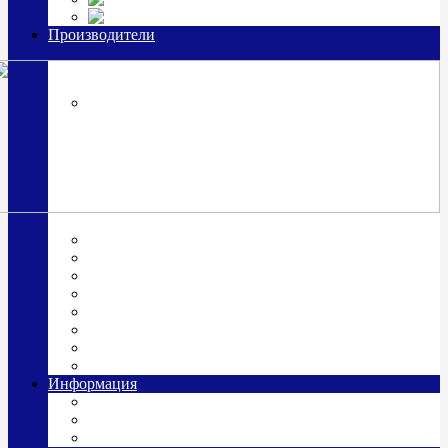
Часы из серебра, золото
Производители
OttoHutt
SOKOLOV
ЗАО "Красная Пресня"
ЗАО «Мстерский ювелир»
Италия ARGENESI
ОАО «Русские самоцветы»
ООО «КИТ»
ПАО «Павловский завод им. Кирова»
Фабрика "АргентА"
Информация
О нас
Гравировка
Доставка