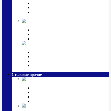
Наборы для крестин
Наборы 2 предмета с кружкой/поильником
Наборы 3 предмета с кружкой/поильником/
блюдцем
Императорский фарфор в серебре
Кофейные коллекции
Чайные коллекции
Серебряные сервизы и наборы
Иконы,
подарки и сувениры из серебра
Ручки из серебра и золота
Ионизаторы из серебра
Брелоки из серебра
Расчески, шкатулки, колокольчики, закладки,
визитницы и зажимы для денег из серебра
Столовые прочие
Столовые
приборы (мельхиор)
Наборы "Эгоист" (2,3,4 предмета)
Наборы из 6 предметов
Прочие предметы сервировки
Наборы из 24 предметов (6 персон)
Посуда
посеребренная и медная