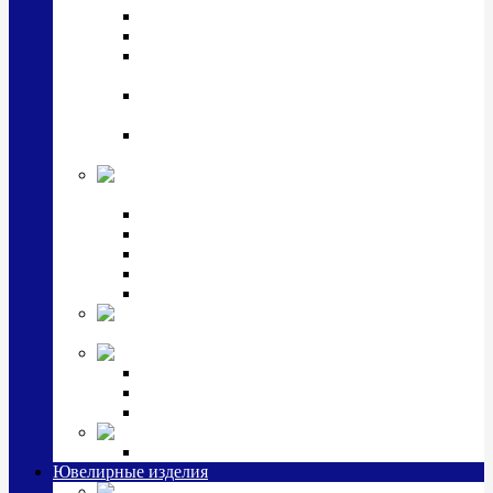
Подстаканники
Чайные наборы, вазы
Винные наборы и рюмки, стопки, стаканы и
фужеры
Кастрюли, сковородки, сотейники, тазы,
кувшины
Ситечки, молочники, солонки, турки,
масленки, банки для сыпучих
Детская
коллекция (мельхиор)
Детские кружки, бульонницы
Детские фоторамки
Наборы из 2 предметов
Наборы с кружкой, бульонницей
Наборы с тарелкой
Подарки и
сувениры посеребренные
Стекло Argenesi
INFINITY
GOCCIA
SINFONIA
Ювелирная косметика
Наборы для ухода за серебром
Ювелирные изделия
Заколки