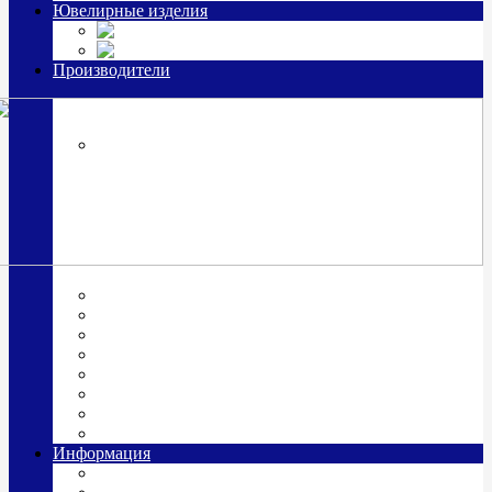
Ювелирные изделия
Заколки
Часы из серебра, золото
Производители
OttoHutt
SOKOLOV
ЗАО "Красная Пресня"
ЗАО «Мстерский ювелир»
Италия ARGENESI
ОАО «Русские самоцветы»
ООО «КИТ»
ПАО «Павловский завод им. Кирова»
Фабрика "АргентА"
Информация
О нас