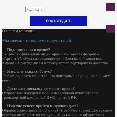
ПОДТВЕРДИТЬ
О нашем магазине
Мы знаем, что волнует покупателей:
—
Подлинное ли изделие?
Являемся официальными дилерами множества фабрик –
«АргентА", «Русские самоцветы», «Павловский завод им.
Кирова».Прикладываем к заказу копию сертификата качества.
—
Я получу скидку, бонус?
Любим радовать клиентов – за повторные обращения снижаем
цену.
—
Доставите посылку до моего города?
Отправляем покупки в любой населенный пункт страны
транспортной компанией ИМЛ, почтой РФ.
—
Изделие успеет прийти к нужной дате?
Обрабатываем заказ за 60 минут (в рабочее время). Доставляем
серебро по Москве на следующие сутки после оформления