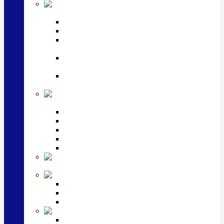
Посуда
посеребренная и медная
Подстаканники
Чайные наборы, вазы
Винные наборы и рюмки, стопки, стаканы и
фужеры
Кастрюли, сковородки, сотейники, тазы,
кувшины
Ситечки, молочники, солонки, турки,
масленки, банки для сыпучих
Детская
коллекция (мельхиор)
Детские кружки, бульонницы
Детские фоторамки
Наборы из 2 предметов
Наборы с кружкой, бульонницей
Наборы с тарелкой
Подарки и
сувениры посеребренные
Стекло Argenesi
INFINITY
GOCCIA
SINFONIA
Ювелирная косметика
Наборы для ухода за серебром