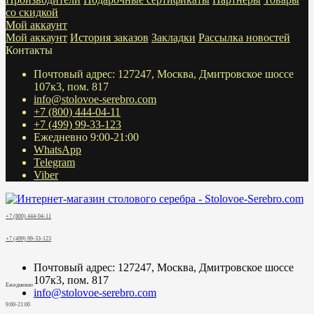
со скидкой
Мой аккаунт
Мой аккаунт
История заказов
Закладки
Рассылка новостей
Контакты
Почтовый адрес: 127247, Москва, Дмитровское шоссе
107к3, пом. 817
info@stolovoe-serebro.com
+7 (800) 444-04-11
+7 (499) 99-33-123
Ежедневно 9:00-21:00
WhatsApp
Telegram
Viber
+7 (800) 444-04-11
+7 (499) 99-33-123
Почтовый адрес: 127247, Москва, Дмитровское шоссе
107к3, пом. 817
Ежедневно
info@stolovoe-serebro.com
9:00-21:00