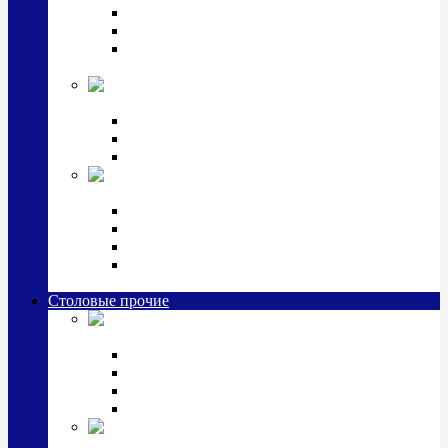
Наборы для крестин
Наборы 2 предмета с кружкой/поильником
Наборы 3 предмета с кружкой/поильником/
блюдцем
Императорский фарфор в серебре
Кофейные коллекции
Чайные коллекции
Серебряные сервизы и наборы
Иконы,
подарки и сувениры из серебра
Ручки из серебра и золота
Ионизаторы из серебра
Брелоки из серебра
Расчески, шкатулки, колокольчики, закладки,
визитницы и зажимы для денег из серебра
Столовые прочие
Столовые
приборы (мельхиор)
Наборы "Эгоист" (2,3,4 предмета)
Наборы из 6 предметов
Прочие предметы сервировки
Наборы из 24 предметов (6 персон)
Посуда
посеребренная и медная