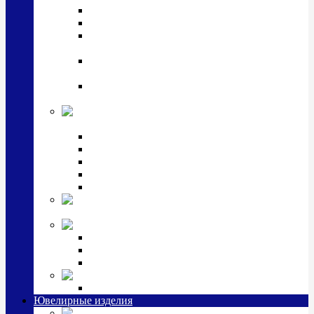
Подстаканники
Чайные наборы, вазы
Винные наборы и рюмки, стопки, стаканы и
фужеры
Кастрюли, сковородки, сотейники, тазы,
кувшины
Ситечки, молочники, солонки, турки,
масленки, банки для сыпучих
Детская
коллекция (мельхиор)
Детские кружки, бульонницы
Детские фоторамки
Наборы из 2 предметов
Наборы с кружкой, бульонницей
Наборы с тарелкой
Подарки и
сувениры посеребренные
Стекло Argenesi
INFINITY
GOCCIA
SINFONIA
Ювелирная косметика
Наборы для ухода за серебром
Ювелирные изделия
Заколки