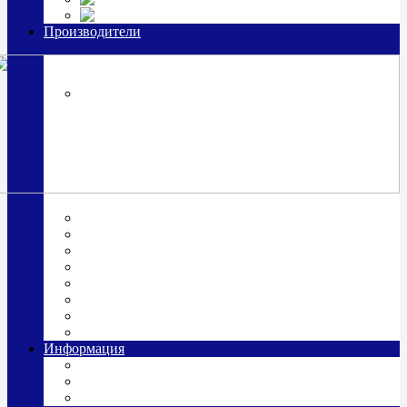
Часы из серебра, золото
Производители
OttoHutt
SOKOLOV
ЗАО "Красная Пресня"
ЗАО «Мстерский ювелир»
Италия ARGENESI
ОАО «Русские самоцветы»
ООО «КИТ»
ПАО «Павловский завод им. Кирова»
Фабрика "АргентА"
Информация
О нас
Гравировка
Доставка