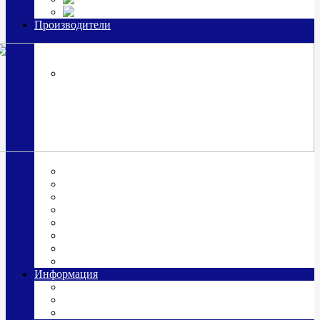
Часы из серебра, золото
Производители
OttoHutt
SOKOLOV
ЗАО "Красная Пресня"
ЗАО «Мстерский ювелир»
Италия ARGENESI
ОАО «Русские самоцветы»
ООО «КИТ»
ПАО «Павловский завод им. Кирова»
Фабрика "АргентА"
Информация
О нас
Гравировка
Доставка