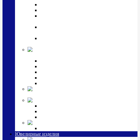
Подстаканники
Чайные наборы, вазы
Винные наборы и рюмки, стопки, стаканы и
фужеры
Кастрюли, сковородки, сотейники, тазы,
кувшины
Ситечки, молочники, солонки, турки,
масленки, банки для сыпучих
Детская
коллекция (мельхиор)
Детские кружки, бульонницы
Детские фоторамки
Наборы из 2 предметов
Наборы с кружкой, бульонницей
Наборы с тарелкой
Подарки и
сувениры посеребренные
Стекло Argenesi
INFINITY
GOCCIA
SINFONIA
Ювелирная косметика
Наборы для ухода за серебром
Ювелирные изделия
Заколки