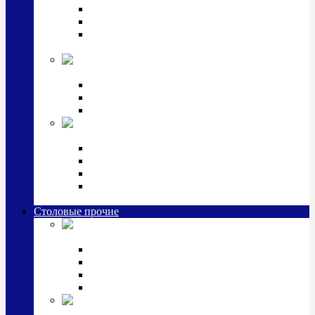
Наборы для крестин
Наборы 2 предмета с кружкой/поильником
Наборы 3 предмета с кружкой/поильником/
блюдцем
Императорский фарфор в серебре
Кофейные коллекции
Чайные коллекции
Серебряные сервизы и наборы
Иконы,
подарки и сувениры из серебра
Ручки из серебра и золота
Ионизаторы из серебра
Брелоки из серебра
Расчески, шкатулки, колокольчики, закладки,
визитницы и зажимы для денег из серебра
Столовые прочие
Столовые
приборы (мельхиор)
Наборы "Эгоист" (2,3,4 предмета)
Наборы из 6 предметов
Прочие предметы сервировки
Наборы из 24 предметов (6 персон)
Посуда
посеребренная и медная