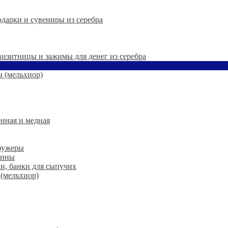
дарки и сувениры из серебра
 визитницы и зажимы для денег из серебра
 (мельхиор)
нная и медная
 фужеры
шины
ки, банки для сыпучих
 (мельхиор)