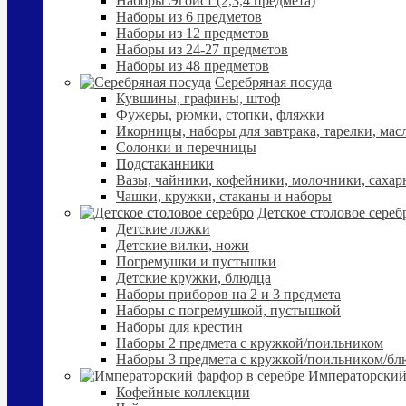
Наборы Эгоист (2,3,4 предмета)
Наборы из 6 предметов
Наборы из 12 предметов
Наборы из 24-27 предметов
Наборы из 48 предметов
Серебряная посуда
Кувшины, графины, штоф
Фужеры, рюмки, стопки, фляжки
Икорницы, наборы для завтрака, тарелки, мас
Солонки и перечницы
Подстаканники
Вазы, чайники, кофейники, молочники, сахар
Чашки, кружки, стаканы и наборы
Детское столовое сереб
Детские ложки
Детские вилки, ножи
Погремушки и пустышки
Детские кружки, блюдца
Наборы приборов на 2 и 3 предмета
Наборы с погремушкой, пустышкой
Наборы для крестин
Наборы 2 предмета с кружкой/поильником
Наборы 3 предмета с кружкой/поильником/б
Императорский
Кофейные коллекции