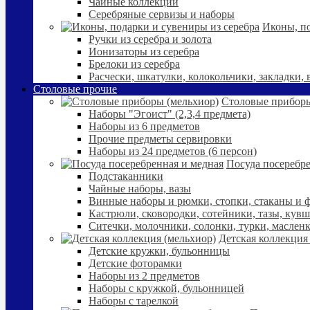
Чайные коллекции
Серебряные сервизы и наборы
Иконы, по
Ручки из серебра и золота
Ионизаторы из серебра
Брелоки из серебра
Расчески, шкатулки, колокольчики, закладки,
Столовые прочие
Столовые приборы
Наборы "Эгоист" (2,3,4 предмета)
Наборы из 6 предметов
Прочие предметы сервировки
Наборы из 24 предметов (6 персон)
Посуда посеребре
Подстаканники
Чайные наборы, вазы
Винные наборы и рюмки, стопки, стаканы и
Кастрюли, сковородки, сотейники, тазы, кув
Ситечки, молочники, солонки, турки, маслен
Детская коллекция
Детские кружки, бульонницы
Детские фоторамки
Наборы из 2 предметов
Наборы с кружкой, бульонницей
Наборы с тарелкой