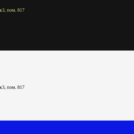
к3, пом. 817
к3, пом. 817