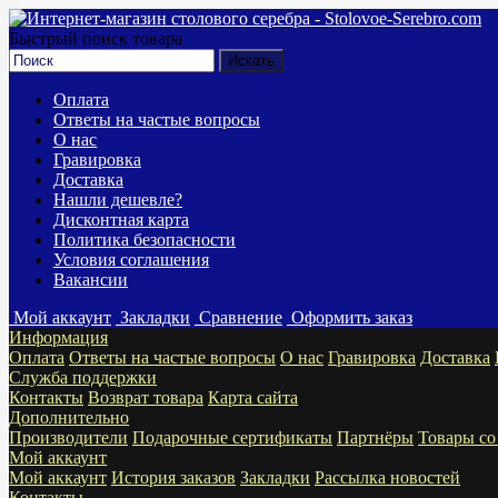
Быстрый поиск товара
Оплата
Ответы на частые вопросы
О нас
Гравировка
Доставка
Нашли дешевле?
Дисконтная карта
Политика безопасности
Условия соглашения
Вакансии
Мой аккаунт
Закладки
Сравнение
Оформить заказ
Информация
Оплата
Ответы на частые вопросы
О нас
Гравировка
Доставка
Служба поддержки
Контакты
Возврат товара
Карта сайта
Дополнительно
Производители
Подарочные сертификаты
Партнёры
Товары со
Мой аккаунт
Мой аккаунт
История заказов
Закладки
Рассылка новостей
Контакты