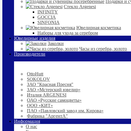
Подарки и с
Стекло Argenesi
INFINITY
GOCCIA
SINFONIA
Ювелирная косметика
Наборы для ухода за серебром
Ювелирные изделия
Заколки
Часы из серебра, золото
Производители
OttoHutt
SOKOLOV
ЗАО "Красная Пресня"
ЗАО «Мстерский ювелир»
Италия ARGENESI
ОАО «Русские самоцветы»
ООО «КИТ»
ПАО «Павловский завод им. Кирова»
Фабрика "АргентА"
Информация
О нас