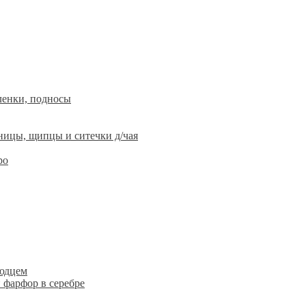
ленки, подносы
ницы, щипцы и ситечки д/чая
ро
людцем
 фарфор в серебре