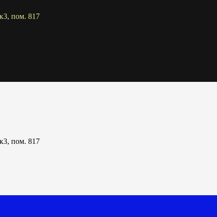
к3, пом. 817
к3, пом. 817