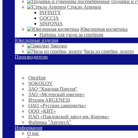
Подарки и с
Стекло Argenesi
INFINITY
GOCCIA
SINFONIA
Ювелирная косметика
Наборы для ухода за серебром
Ювелирные изделия
Заколки
Часы из серебра, золото
Производители
OttoHutt
SOKOLOV
ЗАО "Красная Пресня"
ЗАО «Мстерский ювелир»
Италия ARGENESI
ОАО «Русские самоцветы»
ООО «КИТ»
ПАО «Павловский завод им. Кирова»
Фабрика "АргентА"
Информация
О нас