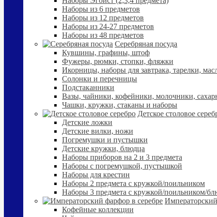
Наборы Эгоист (2,3,4 предмета)
Наборы из 6 предметов
Наборы из 12 предметов
Наборы из 24-27 предметов
Наборы из 48 предметов
Серебряная посуда
Кувшины, графины, штоф
Фужеры, рюмки, стопки, фляжки
Икорницы, наборы для завтрака, тарелки, мас
Солонки и перечницы
Подстаканники
Вазы, чайники, кофейники, молочники, сахар
Чашки, кружки, стаканы и наборы
Детское столовое сереб
Детские ложки
Детские вилки, ножи
Погремушки и пустышки
Детские кружки, блюдца
Наборы приборов на 2 и 3 предмета
Наборы с погремушкой, пустышкой
Наборы для крестин
Наборы 2 предмета с кружкой/поильником
Наборы 3 предмета с кружкой/поильником/б
Императорский
Кофейные коллекции