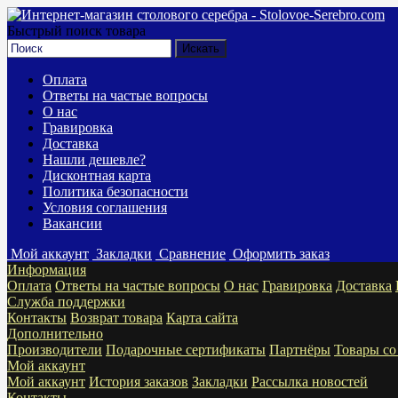
Быстрый поиск товара
Оплата
Ответы на частые вопросы
О нас
Гравировка
Доставка
Нашли дешевле?
Дисконтная карта
Политика безопасности
Условия соглашения
Вакансии
Мой аккаунт
Закладки
Сравнение
Оформить заказ
Информация
Оплата
Ответы на частые вопросы
О нас
Гравировка
Доставка
Служба поддержки
Контакты
Возврат товара
Карта сайта
Дополнительно
Производители
Подарочные сертификаты
Партнёры
Товары со
Мой аккаунт
Мой аккаунт
История заказов
Закладки
Рассылка новостей
Контакты