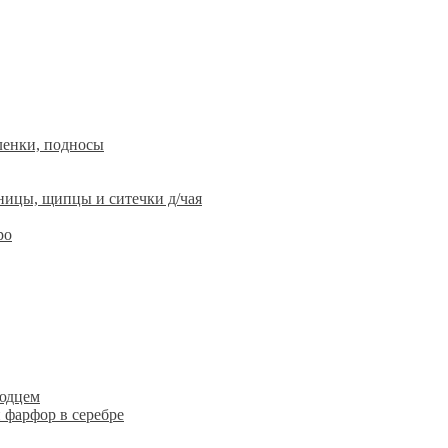
ленки, подносы
ницы, щипцы и ситечки д/чая
ро
людцем
 фарфор в серебре