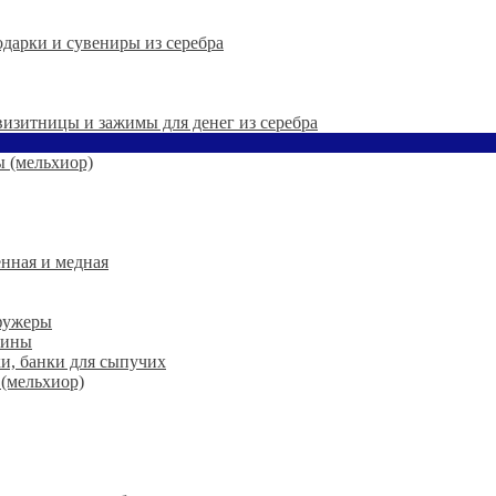
дарки и сувениры из серебра
 визитницы и зажимы для денег из серебра
 (мельхиор)
нная и медная
 фужеры
шины
ки, банки для сыпучих
 (мельхиор)