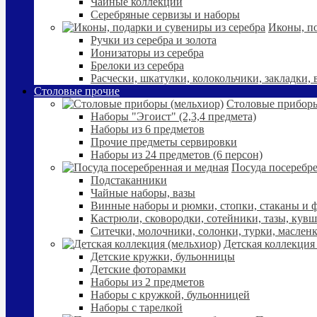
Чайные коллекции
Серебряные сервизы и наборы
Иконы, по
Ручки из серебра и золота
Ионизаторы из серебра
Брелоки из серебра
Расчески, шкатулки, колокольчики, закладки,
Столовые прочие
Столовые приборы
Наборы "Эгоист" (2,3,4 предмета)
Наборы из 6 предметов
Прочие предметы сервировки
Наборы из 24 предметов (6 персон)
Посуда посеребре
Подстаканники
Чайные наборы, вазы
Винные наборы и рюмки, стопки, стаканы и
Кастрюли, сковородки, сотейники, тазы, кув
Ситечки, молочники, солонки, турки, маслен
Детская коллекция
Детские кружки, бульонницы
Детские фоторамки
Наборы из 2 предметов
Наборы с кружкой, бульонницей
Наборы с тарелкой