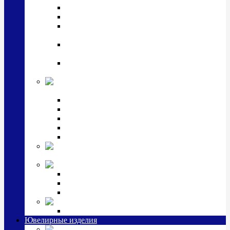
Подстаканники
Чайные наборы, вазы
Винные наборы и рюмки, стопки, стаканы и
фужеры
Кастрюли, сковородки, сотейники, тазы,
кувшины
Ситечки, молочники, солонки, турки,
масленки, банки для сыпучих
Детская
коллекция (мельхиор)
Детские кружки, бульонницы
Детские фоторамки
Наборы из 2 предметов
Наборы с кружкой, бульонницей
Наборы с тарелкой
Подарки и
сувениры посеребренные
Стекло Argenesi
INFINITY
GOCCIA
SINFONIA
Ювелирная косметика
Наборы для ухода за серебром
Ювелирные изделия
Заколки