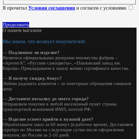
Я прочитал
Условия соглашения
и согласен с условиями
Продолжить
О нашем магазине
Мы знаем, что волнует покупателей:
—
Подлинное ли изделие?
Являемся официальными дилерами множества фабрик –
«АргентА", «Русские самоцветы», «Павловский завод им.
Кирова».Прикладываем к заказу копию сертификата качества.
—
Я получу скидку, бонус?
Любим радовать клиентов – за повторные обращения снижаем
цену.
—
Доставите посылку до моего города?
Отправляем покупки в любой населенный пункт страны
транспортной компанией ИМЛ, почтой РФ.
—
Изделие успеет прийти к нужной дате?
Обрабатываем заказ за 60 минут (в рабочее время). Доставляем
серебро по Москве на следующие сутки после оформления
покупок, по России за 2-10 дней.