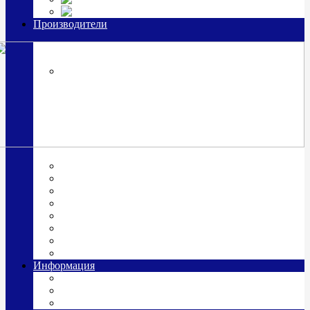
Часы из серебра, золото
Производители
OttoHutt
SOKOLOV
ЗАО "Красная Пресня"
ЗАО «Мстерский ювелир»
Италия ARGENESI
ОАО «Русские самоцветы»
ООО «КИТ»
ПАО «Павловский завод им. Кирова»
Фабрика "АргентА"
Информация
О нас
Гравировка
Доставка