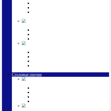
Наборы для крестин
Наборы 2 предмета с кружкой/поильником
Наборы 3 предмета с кружкой/поильником/
блюдцем
Императорский фарфор в серебре
Кофейные коллекции
Чайные коллекции
Серебряные сервизы и наборы
Иконы,
подарки и сувениры из серебра
Ручки из серебра и золота
Ионизаторы из серебра
Брелоки из серебра
Расчески, шкатулки, колокольчики, закладки,
визитницы и зажимы для денег из серебра
Столовые прочие
Столовые
приборы (мельхиор)
Наборы "Эгоист" (2,3,4 предмета)
Наборы из 6 предметов
Прочие предметы сервировки
Наборы из 24 предметов (6 персон)
Посуда
посеребренная и медная