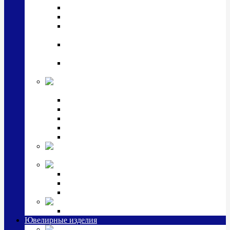
Подстаканники
Чайные наборы, вазы
Винные наборы и рюмки, стопки, стаканы и
фужеры
Кастрюли, сковородки, сотейники, тазы,
кувшины
Ситечки, молочники, солонки, турки,
масленки, банки для сыпучих
Детская
коллекция (мельхиор)
Детские кружки, бульонницы
Детские фоторамки
Наборы из 2 предметов
Наборы с кружкой, бульонницей
Наборы с тарелкой
Подарки и
сувениры посеребренные
Стекло Argenesi
INFINITY
GOCCIA
SINFONIA
Ювелирная косметика
Наборы для ухода за серебром
Ювелирные изделия
Заколки