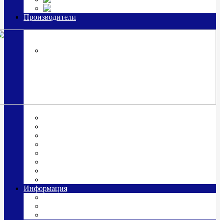
Часы из серебра, золото
Производители
OttoHutt
SOKOLOV
ЗАО "Красная Пресня"
ЗАО «Мстерский ювелир»
Италия ARGENESI
ОАО «Русские самоцветы»
ООО «КИТ»
ПАО «Павловский завод им. Кирова»
Фабрика "АргентА"
Информация
О нас
Гравировка
Доставка