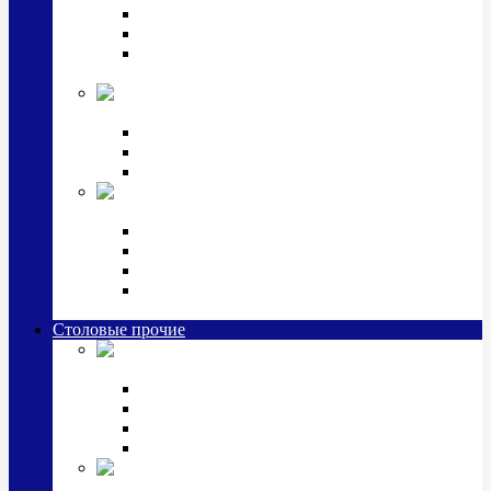
Наборы для крестин
Наборы 2 предмета с кружкой/поильником
Наборы 3 предмета с кружкой/поильником/
блюдцем
Императорский фарфор в серебре
Кофейные коллекции
Чайные коллекции
Серебряные сервизы и наборы
Иконы,
подарки и сувениры из серебра
Ручки из серебра и золота
Ионизаторы из серебра
Брелоки из серебра
Расчески, шкатулки, колокольчики, закладки,
визитницы и зажимы для денег из серебра
Столовые прочие
Столовые
приборы (мельхиор)
Наборы "Эгоист" (2,3,4 предмета)
Наборы из 6 предметов
Прочие предметы сервировки
Наборы из 24 предметов (6 персон)
Посуда
посеребренная и медная