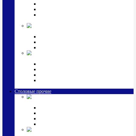
Наборы для крестин
Наборы 2 предмета с кружкой/поильником
Наборы 3 предмета с кружкой/поильником/
блюдцем
Императорский фарфор в серебре
Кофейные коллекции
Чайные коллекции
Серебряные сервизы и наборы
Иконы,
подарки и сувениры из серебра
Ручки из серебра и золота
Ионизаторы из серебра
Брелоки из серебра
Расчески, шкатулки, колокольчики, закладки,
визитницы и зажимы для денег из серебра
Столовые прочие
Столовые
приборы (мельхиор)
Наборы "Эгоист" (2,3,4 предмета)
Наборы из 6 предметов
Прочие предметы сервировки
Наборы из 24 предметов (6 персон)
Посуда
посеребренная и медная