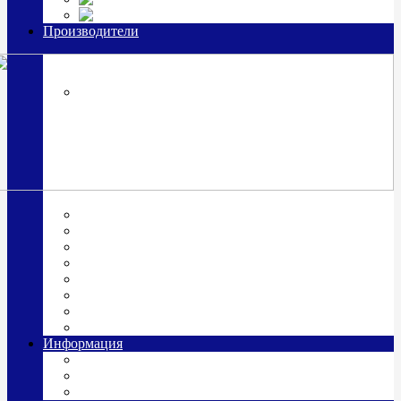
Часы из серебра, золото
Производители
OttoHutt
SOKOLOV
ЗАО "Красная Пресня"
ЗАО «Мстерский ювелир»
Италия ARGENESI
ОАО «Русские самоцветы»
ООО «КИТ»
ПАО «Павловский завод им. Кирова»
Фабрика "АргентА"
Информация
О нас
Гравировка
Доставка