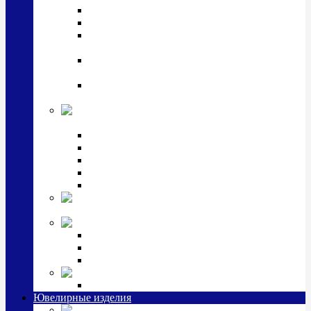
Подстаканники
Чайные наборы, вазы
Винные наборы и рюмки, стопки, стаканы и
фужеры
Кастрюли, сковородки, сотейники, тазы,
кувшины
Ситечки, молочники, солонки, турки,
масленки, банки для сыпучих
Детская
коллекция (мельхиор)
Детские кружки, бульонницы
Детские фоторамки
Наборы из 2 предметов
Наборы с кружкой, бульонницей
Наборы с тарелкой
Подарки и
сувениры посеребренные
Стекло Argenesi
INFINITY
GOCCIA
SINFONIA
Ювелирная косметика
Наборы для ухода за серебром
Ювелирные изделия
Заколки