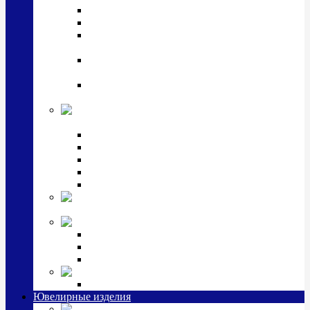
Подстаканники
Чайные наборы, вазы
Винные наборы и рюмки, стопки, стаканы и
фужеры
Кастрюли, сковородки, сотейники, тазы,
кувшины
Ситечки, молочники, солонки, турки,
масленки, банки для сыпучих
Детская
коллекция (мельхиор)
Детские кружки, бульонницы
Детские фоторамки
Наборы из 2 предметов
Наборы с кружкой, бульонницей
Наборы с тарелкой
Подарки и
сувениры посеребренные
Стекло Argenesi
INFINITY
GOCCIA
SINFONIA
Ювелирная косметика
Наборы для ухода за серебром
Ювелирные изделия
Заколки