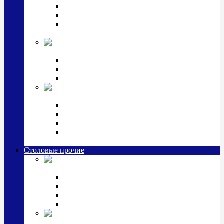
Наборы для крестин
Наборы 2 предмета с кружкой/поильником
Наборы 3 предмета с кружкой/поильником/
блюдцем
Императорский фарфор в серебре
Кофейные коллекции
Чайные коллекции
Серебряные сервизы и наборы
Иконы,
подарки и сувениры из серебра
Ручки из серебра и золота
Ионизаторы из серебра
Брелоки из серебра
Расчески, шкатулки, колокольчики, закладки,
визитницы и зажимы для денег из серебра
Столовые прочие
Столовые
приборы (мельхиор)
Наборы "Эгоист" (2,3,4 предмета)
Наборы из 6 предметов
Прочие предметы сервировки
Наборы из 24 предметов (6 персон)
Посуда
посеребренная и медная