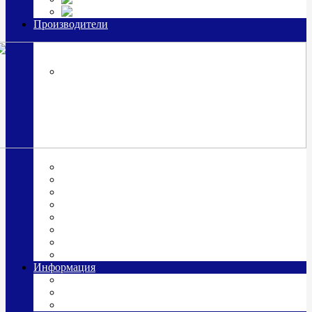
Часы из серебра, золото
Производители
OttoHutt
SOKOLOV
ЗАО "Красная Пресня"
ЗАО «Мстерский ювелир»
Италия ARGENESI
ОАО «Русские самоцветы»
ООО «КИТ»
ПАО «Павловский завод им. Кирова»
Фабрика "АргентА"
Информация
О нас
Гравировка
Доставка