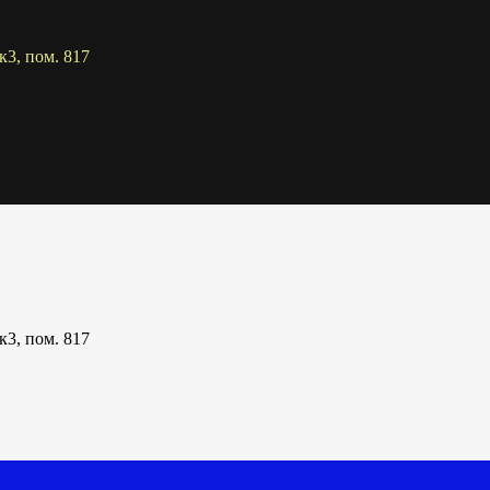
к3, пом. 817
к3, пом. 817