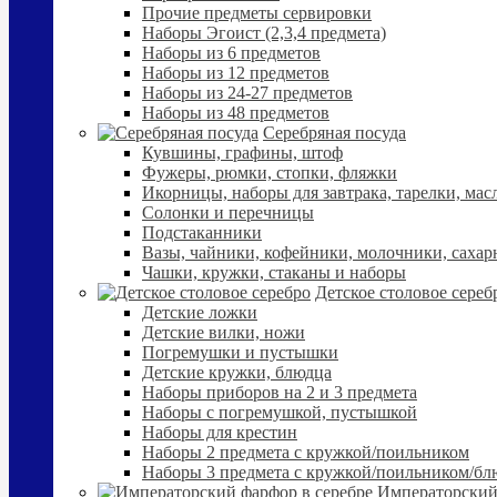
Прочие предметы сервировки
Наборы Эгоист (2,3,4 предмета)
Наборы из 6 предметов
Наборы из 12 предметов
Наборы из 24-27 предметов
Наборы из 48 предметов
Серебряная посуда
Кувшины, графины, штоф
Фужеры, рюмки, стопки, фляжки
Икорницы, наборы для завтрака, тарелки, мас
Солонки и перечницы
Подстаканники
Вазы, чайники, кофейники, молочники, сахар
Чашки, кружки, стаканы и наборы
Детское столовое сереб
Детские ложки
Детские вилки, ножи
Погремушки и пустышки
Детские кружки, блюдца
Наборы приборов на 2 и 3 предмета
Наборы с погремушкой, пустышкой
Наборы для крестин
Наборы 2 предмета с кружкой/поильником
Наборы 3 предмета с кружкой/поильником/б
Императорский