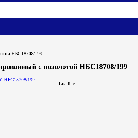
лотой НБС18708/199
ированный с позолотой НБС18708/199
Loading...