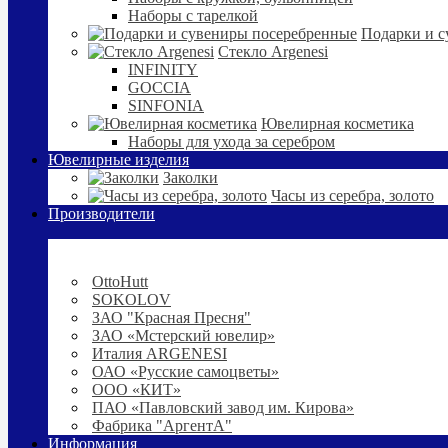
Наборы с тарелкой
Подарки и с
Стекло Argenesi
INFINITY
GOCCIA
SINFONIA
Ювелирная косметика
Наборы для ухода за серебром
Ювелирные изделия
Заколки
Часы из серебра, золото
Производители
OttoHutt
SOKOLOV
ЗАО "Красная Пресня"
ЗАО «Мстерский ювелир»
Италия ARGENESI
ОАО «Русские самоцветы»
ООО «КИТ»
ПАО «Павловский завод им. Кирова»
Фабрика "АргентА"
Информация