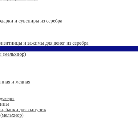
дарки и сувениры из серебра
 визитницы и зажимы для денег из серебра
 (мельхиор)
нная и медная
 фужеры
шины
ки, банки для сыпучих
 (мельхиор)