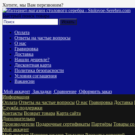
Хотите, мы Вам перезвоним?
Быстрый поиск товара
Оплата
Ответы на частые вопросы
О нас
Гравировка
Доставка
Нашли дешевле?
Дисконтная карта
Политика безопасности
Условия соглашения
Вакансии
Мой аккаунт
Закладки
Сравнение
Оформить заказ
Информация
Оплата
Ответы на частые вопросы
О нас
Гравировка
Доставка
Служба поддержки
Контакты
Возврат товара
Карта сайта
Дополнительно
Производители
Подарочные сертификаты
Партнёры
Товары со
Мой аккаунт
Мой аккаунт
История заказов
Закладки
Рассылка новостей