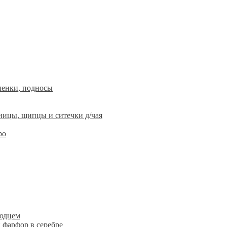
ленки, подносы
ницы, щипцы и ситечки д/чая
ро
людцем
 фарфор в серебре