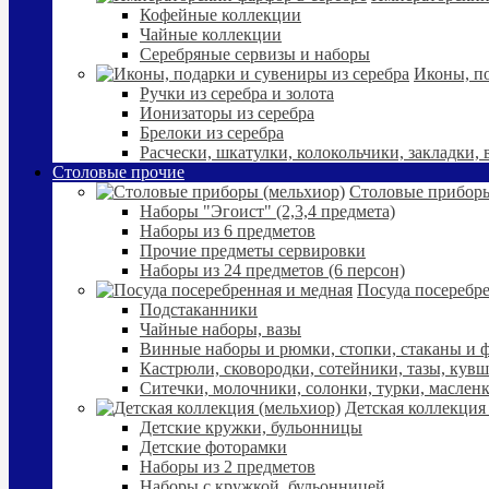
Кофейные коллекции
Чайные коллекции
Серебряные сервизы и наборы
Иконы, по
Ручки из серебра и золота
Ионизаторы из серебра
Брелоки из серебра
Расчески, шкатулки, колокольчики, закладки,
Столовые прочие
Столовые приборы
Наборы "Эгоист" (2,3,4 предмета)
Наборы из 6 предметов
Прочие предметы сервировки
Наборы из 24 предметов (6 персон)
Посуда посеребре
Подстаканники
Чайные наборы, вазы
Винные наборы и рюмки, стопки, стаканы и
Кастрюли, сковородки, сотейники, тазы, кув
Ситечки, молочники, солонки, турки, маслен
Детская коллекция
Детские кружки, бульонницы
Детские фоторамки
Наборы из 2 предметов
Наборы с кружкой, бульонницей