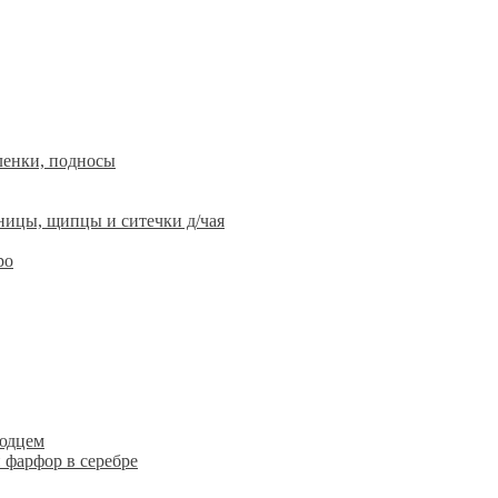
ленки, подносы
ницы, щипцы и ситечки д/чая
ро
людцем
 фарфор в серебре