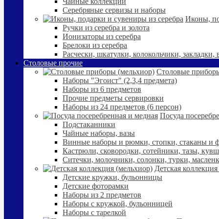
Чайные коллекции
Серебряные сервизы и наборы
Иконы, по
Ручки из серебра и золота
Ионизаторы из серебра
Брелоки из серебра
Расчески, шкатулки, колокольчики, закладки,
Столовые прочие
Столовые приборы
Наборы "Эгоист" (2,3,4 предмета)
Наборы из 6 предметов
Прочие предметы сервировки
Наборы из 24 предметов (6 персон)
Посуда посеребре
Подстаканники
Чайные наборы, вазы
Винные наборы и рюмки, стопки, стаканы и
Кастрюли, сковородки, сотейники, тазы, кув
Ситечки, молочники, солонки, турки, маслен
Детская коллекция
Детские кружки, бульонницы
Детские фоторамки
Наборы из 2 предметов
Наборы с кружкой, бульонницей
Наборы с тарелкой