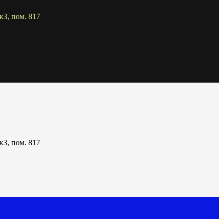
к3, пом. 817
к3, пом. 817