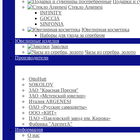
Подарки и с
Стекло Argenesi
INFINITY
GOCCIA
SINFONIA
Ювелирная косметика
Наборы для ухода за серебром
Ювелирные изделия
Заколки
Часы из серебра, золото
Производители
OttoHutt
SOKOLOV
ЗАО "Красная Пресня"
ЗАО «Мстерский ювелир»
Италия ARGENESI
ОАО «Русские самоцветы»
ООО «КИТ»
ПАО «Павловский завод им. Кирова»
Фабрика "АргентА"
Информация
О нас