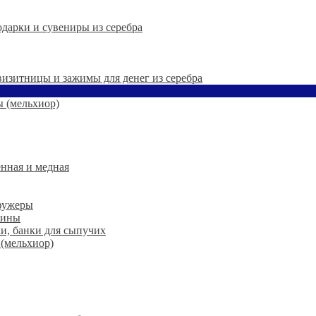
дарки и сувениры из серебра
 визитницы и зажимы для денег из серебра
 (мельхиор)
нная и медная
 фужеры
шины
ки, банки для сыпучих
 (мельхиор)