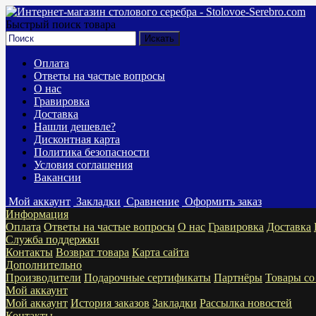
Быстрый поиск товара
Оплата
Ответы на частые вопросы
О нас
Гравировка
Доставка
Нашли дешевле?
Дисконтная карта
Политика безопасности
Условия соглашения
Вакансии
Мой аккаунт
Закладки
Сравнение
Оформить заказ
Информация
Оплата
Ответы на частые вопросы
О нас
Гравировка
Доставка
Служба поддержки
Контакты
Возврат товара
Карта сайта
Дополнительно
Производители
Подарочные сертификаты
Партнёры
Товары со
Мой аккаунт
Мой аккаунт
История заказов
Закладки
Рассылка новостей
Контакты