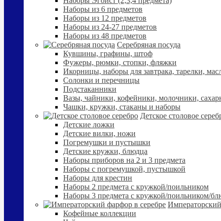
Наборы Эгоист (2,3,4 предмета)
Наборы из 6 предметов
Наборы из 12 предметов
Наборы из 24-27 предметов
Наборы из 48 предметов
Серебряная посуда
Кувшины, графины, штоф
Фужеры, рюмки, стопки, фляжки
Икорницы, наборы для завтрака, тарелки, мас
Солонки и перечницы
Подстаканники
Вазы, чайники, кофейники, молочники, сахар
Чашки, кружки, стаканы и наборы
Детское столовое сереб
Детские ложки
Детские вилки, ножи
Погремушки и пустышки
Детские кружки, блюдца
Наборы приборов на 2 и 3 предмета
Наборы с погремушкой, пустышкой
Наборы для крестин
Наборы 2 предмета с кружкой/поильником
Наборы 3 предмета с кружкой/поильником/б
Императорский
Кофейные коллекции