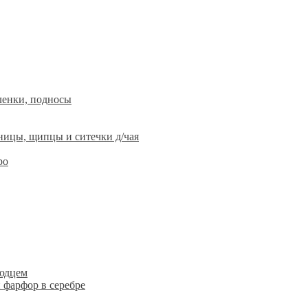
ленки, подносы
ницы, щипцы и ситечки д/чая
ро
людцем
 фарфор в серебре