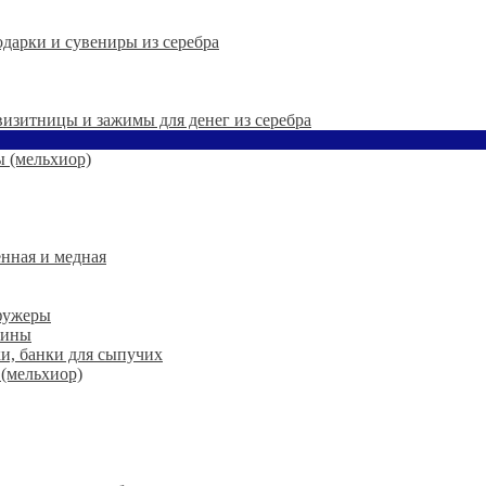
дарки и сувениры из серебра
 визитницы и зажимы для денег из серебра
 (мельхиор)
нная и медная
 фужеры
шины
ки, банки для сыпучих
 (мельхиор)