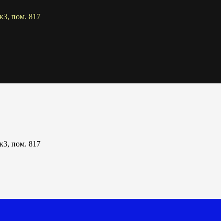
к3, пом. 817
к3, пом. 817