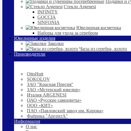
Подарки и с
Стекло Argenesi
INFINITY
GOCCIA
SINFONIA
Ювелирная косметика
Наборы для ухода за серебром
Ювелирные изделия
Заколки
Часы из серебра, золото
Производители
OttoHutt
SOKOLOV
ЗАО "Красная Пресня"
ЗАО «Мстерский ювелир»
Италия ARGENESI
ОАО «Русские самоцветы»
ООО «КИТ»
ПАО «Павловский завод им. Кирова»
Фабрика "АргентА"
Информация
О нас