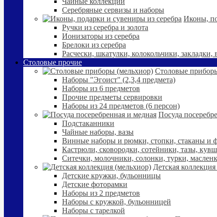
Чайные коллекции
Серебряные сервизы и наборы
Иконы, по
Ручки из серебра и золота
Ионизаторы из серебра
Брелоки из серебра
Расчески, шкатулки, колокольчики, закладки,
Столовые прочие
Столовые приборы
Наборы "Эгоист" (2,3,4 предмета)
Наборы из 6 предметов
Прочие предметы сервировки
Наборы из 24 предметов (6 персон)
Посуда посеребре
Подстаканники
Чайные наборы, вазы
Винные наборы и рюмки, стопки, стаканы и
Кастрюли, сковородки, сотейники, тазы, кув
Ситечки, молочники, солонки, турки, маслен
Детская коллекция
Детские кружки, бульонницы
Детские фоторамки
Наборы из 2 предметов
Наборы с кружкой, бульонницей
Наборы с тарелкой