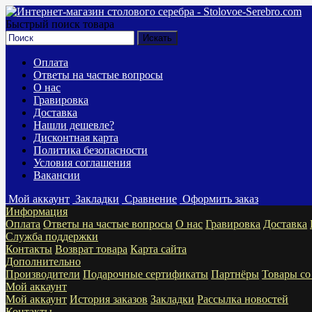
Быстрый поиск товара
Оплата
Ответы на частые вопросы
О нас
Гравировка
Доставка
Нашли дешевле?
Дисконтная карта
Политика безопасности
Условия соглашения
Вакансии
Мой аккаунт
Закладки
Сравнение
Оформить заказ
Информация
Оплата
Ответы на частые вопросы
О нас
Гравировка
Доставка
Служба поддержки
Контакты
Возврат товара
Карта сайта
Дополнительно
Производители
Подарочные сертификаты
Партнёры
Товары со
Мой аккаунт
Мой аккаунт
История заказов
Закладки
Рассылка новостей
Контакты