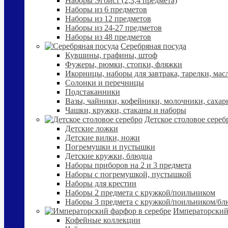
Наборы Эгоист (2,3,4 предмета)
Наборы из 6 предметов
Наборы из 12 предметов
Наборы из 24-27 предметов
Наборы из 48 предметов
Серебряная посуда
Кувшины, графины, штоф
Фужеры, рюмки, стопки, фляжки
Икорницы, наборы для завтрака, тарелки, мас
Солонки и перечницы
Подстаканники
Вазы, чайники, кофейники, молочники, сахар
Чашки, кружки, стаканы и наборы
Детское столовое сереб
Детские ложки
Детские вилки, ножи
Погремушки и пустышки
Детские кружки, блюдца
Наборы приборов на 2 и 3 предмета
Наборы с погремушкой, пустышкой
Наборы для крестин
Наборы 2 предмета с кружкой/поильником
Наборы 3 предмета с кружкой/поильником/б
Императорский
Кофейные коллекции