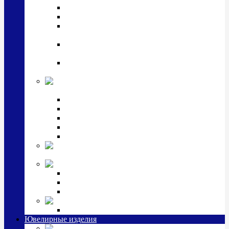
Подстаканники
Чайные наборы, вазы
Винные наборы и рюмки, стопки, стаканы и
фужеры
Кастрюли, сковородки, сотейники, тазы,
кувшины
Ситечки, молочники, солонки, турки,
масленки, банки для сыпучих
Детская
коллекция (мельхиор)
Детские кружки, бульонницы
Детские фоторамки
Наборы из 2 предметов
Наборы с кружкой, бульонницей
Наборы с тарелкой
Подарки и
сувениры посеребренные
Стекло Argenesi
INFINITY
GOCCIA
SINFONIA
Ювелирная косметика
Наборы для ухода за серебром
Ювелирные изделия
Заколки