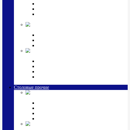
Наборы для крестин
Наборы 2 предмета с кружкой/поильником
Наборы 3 предмета с кружкой/поильником/
блюдцем
Императорский фарфор в серебре
Кофейные коллекции
Чайные коллекции
Серебряные сервизы и наборы
Иконы,
подарки и сувениры из серебра
Ручки из серебра и золота
Ионизаторы из серебра
Брелоки из серебра
Расчески, шкатулки, колокольчики, закладки,
визитницы и зажимы для денег из серебра
Столовые прочие
Столовые
приборы (мельхиор)
Наборы "Эгоист" (2,3,4 предмета)
Наборы из 6 предметов
Прочие предметы сервировки
Наборы из 24 предметов (6 персон)
Посуда
посеребренная и медная