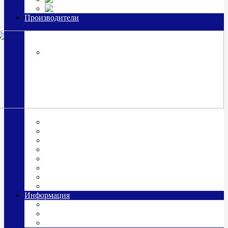
Часы из серебра, золото
Производители
OttoHutt
SOKOLOV
ЗАО "Красная Пресня"
ЗАО «Мстерский ювелир»
Италия ARGENESI
ОАО «Русские самоцветы»
ООО «КИТ»
ПАО «Павловский завод им. Кирова»
Фабрика "АргентА"
Информация
О нас
Гравировка
Доставка