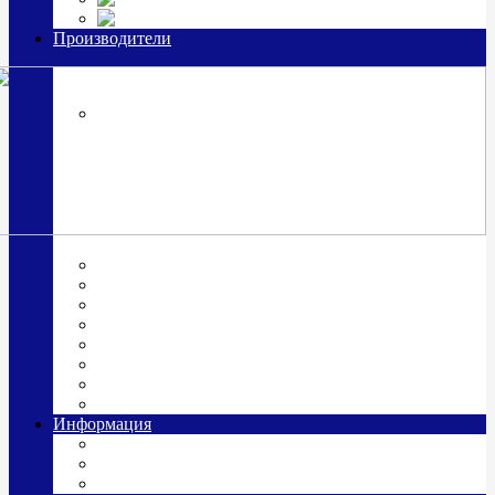
Часы из серебра, золото
Производители
OttoHutt
SOKOLOV
ЗАО "Красная Пресня"
ЗАО «Мстерский ювелир»
Италия ARGENESI
ОАО «Русские самоцветы»
ООО «КИТ»
ПАО «Павловский завод им. Кирова»
Фабрика "АргентА"
Информация
О нас
Гравировка
Доставка