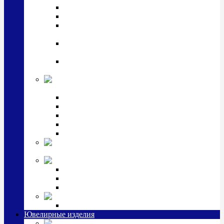
Подстаканники
Чайные наборы, вазы
Винные наборы и рюмки, стопки, стаканы и
фужеры
Кастрюли, сковородки, сотейники, тазы,
кувшины
Ситечки, молочники, солонки, турки,
масленки, банки для сыпучих
Детская
коллекция (мельхиор)
Детские кружки, бульонницы
Детские фоторамки
Наборы из 2 предметов
Наборы с кружкой, бульонницей
Наборы с тарелкой
Подарки и
сувениры посеребренные
Стекло Argenesi
INFINITY
GOCCIA
SINFONIA
Ювелирная косметика
Наборы для ухода за серебром
Ювелирные изделия
Заколки