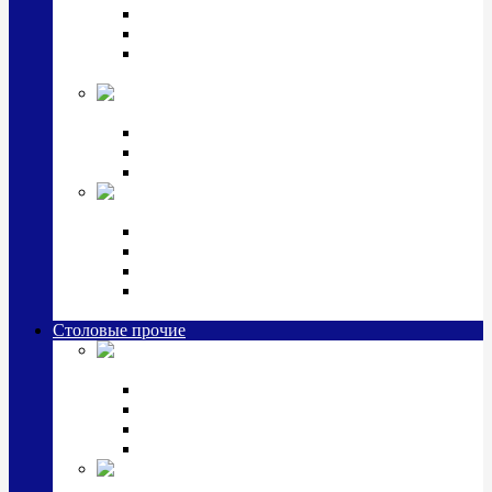
Наборы для крестин
Наборы 2 предмета с кружкой/поильником
Наборы 3 предмета с кружкой/поильником/
блюдцем
Императорский фарфор в серебре
Кофейные коллекции
Чайные коллекции
Серебряные сервизы и наборы
Иконы,
подарки и сувениры из серебра
Ручки из серебра и золота
Ионизаторы из серебра
Брелоки из серебра
Расчески, шкатулки, колокольчики, закладки,
визитницы и зажимы для денег из серебра
Столовые прочие
Столовые
приборы (мельхиор)
Наборы "Эгоист" (2,3,4 предмета)
Наборы из 6 предметов
Прочие предметы сервировки
Наборы из 24 предметов (6 персон)
Посуда
посеребренная и медная