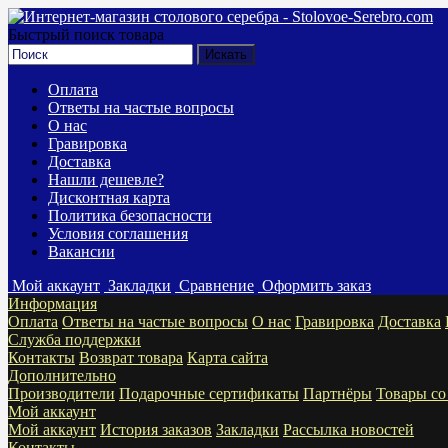
Быстрый поиск товара
Оплата
Ответы на частые вопросы
О нас
Гравировка
Доставка
Нашли дешевле?
Дисконтная карта
Политика безопасности
Условия соглашения
Вакансии
Мой аккаунт
Закладки
Сравнение
Оформить заказ
Информация
Оплата
Ответы на частые вопросы
О нас
Гравировка
Доставка
Служба поддержки
Контакты
Возврат товара
Карта сайта
Дополнительно
Производители
Подарочные сертификаты
Партнёры
Товары со
Мой аккаунт
Мой аккаунт
История заказов
Закладки
Рассылка новостей
Контакты