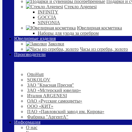
Подарки и с
Стекло Argenesi
INFINITY
GOCCIA
SINFONIA
Ювелирная косметика
Наборы для ухода за серебром
Ювелирные изделия
Заколки
Часы из серебра, золото
Производители
OttoHutt
SOKOLOV
ЗАО "Красная Пресня"
ЗАО «Мстерский ювелир»
Италия ARGENESI
ОАО «Русские самоцветы»
ООО «КИТ»
ПАО «Павловский завод им. Кирова»
Фабрика "АргентА"
Информация
О нас