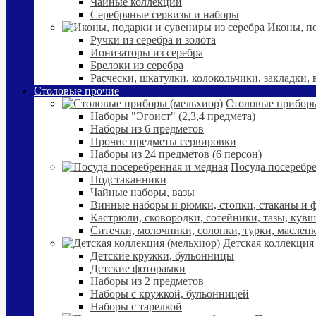
Чайные коллекции
Серебряные сервизы и наборы
Иконы, по
Ручки из серебра и золота
Ионизаторы из серебра
Брелоки из серебра
Расчески, шкатулки, колокольчики, закладки,
Столовые прочие
Столовые приборы
Наборы "Эгоист" (2,3,4 предмета)
Наборы из 6 предметов
Прочие предметы сервировки
Наборы из 24 предметов (6 персон)
Посуда посеребре
Подстаканники
Чайные наборы, вазы
Винные наборы и рюмки, стопки, стаканы и
Кастрюли, сковородки, сотейники, тазы, кув
Ситечки, молочники, солонки, турки, маслен
Детская коллекция
Детские кружки, бульонницы
Детские фоторамки
Наборы из 2 предметов
Наборы с кружкой, бульонницей
Наборы с тарелкой