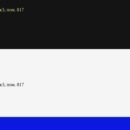
к3, пом. 817
к3, пом. 817