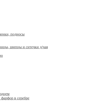
ленки, подносы
ницы, щипцы и ситечки д/чая
ро
людцем
 фарфор в серебре