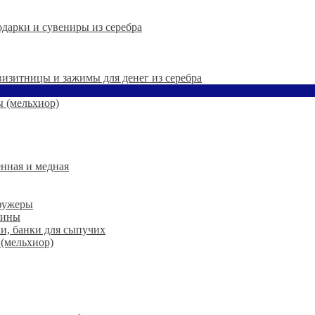
дарки и сувениры из серебра
 визитницы и зажимы для денег из серебра
 (мельхиор)
нная и медная
 фужеры
шины
ки, банки для сыпучих
 (мельхиор)