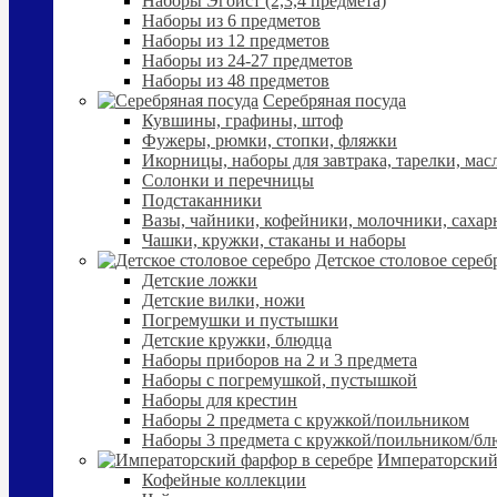
Наборы Эгоист (2,3,4 предмета)
Наборы из 6 предметов
Наборы из 12 предметов
Наборы из 24-27 предметов
Наборы из 48 предметов
Серебряная посуда
Кувшины, графины, штоф
Фужеры, рюмки, стопки, фляжки
Икорницы, наборы для завтрака, тарелки, мас
Солонки и перечницы
Подстаканники
Вазы, чайники, кофейники, молочники, сахар
Чашки, кружки, стаканы и наборы
Детское столовое сереб
Детские ложки
Детские вилки, ножи
Погремушки и пустышки
Детские кружки, блюдца
Наборы приборов на 2 и 3 предмета
Наборы с погремушкой, пустышкой
Наборы для крестин
Наборы 2 предмета с кружкой/поильником
Наборы 3 предмета с кружкой/поильником/б
Императорский
Кофейные коллекции