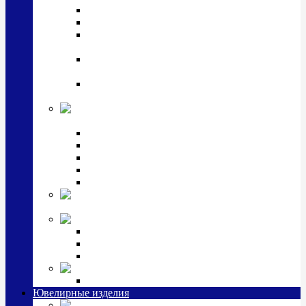
Подстаканники
Чайные наборы, вазы
Винные наборы и рюмки, стопки, стаканы и
фужеры
Кастрюли, сковородки, сотейники, тазы,
кувшины
Ситечки, молочники, солонки, турки,
масленки, банки для сыпучих
Детская
коллекция (мельхиор)
Детские кружки, бульонницы
Детские фоторамки
Наборы из 2 предметов
Наборы с кружкой, бульонницей
Наборы с тарелкой
Подарки и
сувениры посеребренные
Стекло Argenesi
INFINITY
GOCCIA
SINFONIA
Ювелирная косметика
Наборы для ухода за серебром
Ювелирные изделия
Заколки