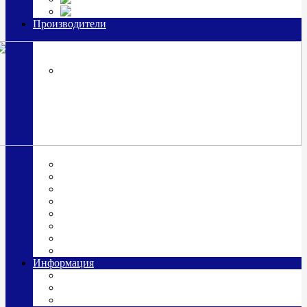
Часы из серебра, золото
Производители
OttoHutt
SOKOLOV
ЗАО "Красная Пресня"
ЗАО «Мстерский ювелир»
Италия ARGENESI
ОАО «Русские самоцветы»
ООО «КИТ»
ПАО «Павловский завод им. Кирова»
Фабрика "АргентА"
Информация
О нас
Гравировка
Доставка