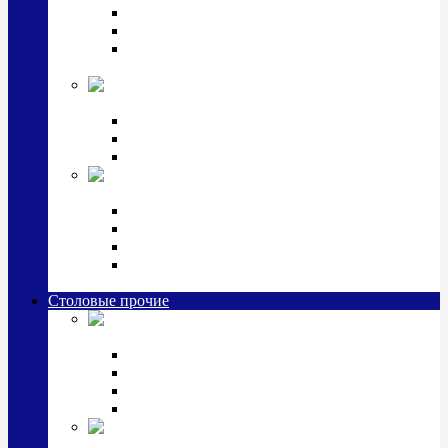
Наборы для крестин
Наборы 2 предмета с кружкой/поильником
Наборы 3 предмета с кружкой/поильником/
блюдцем
Императорский фарфор в серебре
Кофейные коллекции
Чайные коллекции
Серебряные сервизы и наборы
Иконы,
подарки и сувениры из серебра
Ручки из серебра и золота
Ионизаторы из серебра
Брелоки из серебра
Расчески, шкатулки, колокольчики, закладки,
визитницы и зажимы для денег из серебра
Столовые прочие
Столовые
приборы (мельхиор)
Наборы "Эгоист" (2,3,4 предмета)
Наборы из 6 предметов
Прочие предметы сервировки
Наборы из 24 предметов (6 персон)
Посуда
посеребренная и медная