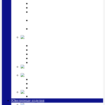
Подстаканники
Чайные наборы, вазы
Винные наборы и рюмки, стопки, стаканы и
фужеры
Кастрюли, сковородки, сотейники, тазы,
кувшины
Ситечки, молочники, солонки, турки,
масленки, банки для сыпучих
Детская
коллекция (мельхиор)
Детские кружки, бульонницы
Детские фоторамки
Наборы из 2 предметов
Наборы с кружкой, бульонницей
Наборы с тарелкой
Подарки и
сувениры посеребренные
Стекло Argenesi
INFINITY
GOCCIA
SINFONIA
Ювелирная косметика
Наборы для ухода за серебром
Ювелирные изделия
Заколки