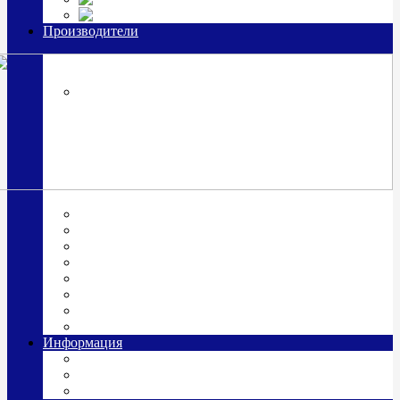
Часы из серебра, золото
Производители
OttoHutt
SOKOLOV
ЗАО "Красная Пресня"
ЗАО «Мстерский ювелир»
Италия ARGENESI
ОАО «Русские самоцветы»
ООО «КИТ»
ПАО «Павловский завод им. Кирова»
Фабрика "АргентА"
Информация
О нас
Гравировка
Доставка