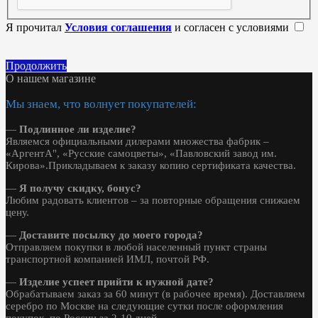
Я прочитал
Условия соглашения
и согласен с условиями
Продолжить
О нашем магазине
Мы знаем, что волнует покупателей:
—
Подлинное ли изделие?
Являемся официальными дилерами множества фабрик –
«АргентА", «Русские самоцветы», «Павловский завод им.
Кирова».Прикладываем к заказу копию сертификата качества.
—
Я получу скидку, бонус?
Любим радовать клиентов – за повторные обращения снижаем
цену.
—
Доставите посылку до моего города?
Отправляем покупки в любой населенный пункт страны
транспортной компанией ИМЛ, почтой РФ.
—
Изделие успеет прийти к нужной дате?
Обрабатываем заказ за 60 минут (в рабочее время). Доставляем
серебро по Москве на следующие сутки после оформления
покупок, по России за 2-10 дней.