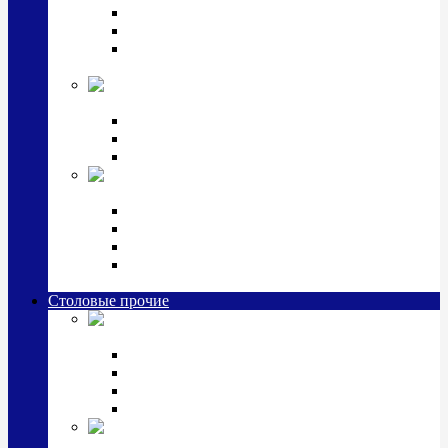
Наборы для крестин
Наборы 2 предмета с кружкой/поильником
Наборы 3 предмета с кружкой/поильником/
блюдцем
Императорский фарфор в серебре
Кофейные коллекции
Чайные коллекции
Серебряные сервизы и наборы
Иконы,
подарки и сувениры из серебра
Ручки из серебра и золота
Ионизаторы из серебра
Брелоки из серебра
Расчески, шкатулки, колокольчики, закладки,
визитницы и зажимы для денег из серебра
Столовые прочие
Столовые
приборы (мельхиор)
Наборы "Эгоист" (2,3,4 предмета)
Наборы из 6 предметов
Прочие предметы сервировки
Наборы из 24 предметов (6 персон)
Посуда
посеребренная и медная