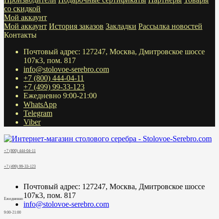
со скидкой
Мой аккаунт
Мой аккаунт
История заказов
Закладки
Рассылка новостей
Контакты
Почтовый адрес: 127247, Москва, Дмитровское шоссе
107к3, пом. 817
info@stolovoe-serebro.com
+7 (800) 444-04-11
+7 (499) 99-33-123
Ежедневно 9:00-21:00
WhatsApp
Telegram
Viber
+7 (800) 444-04-11
+7 (499) 99-33-123
Почтовый адрес: 127247, Москва, Дмитровское шоссе
107к3, пом. 817
Ежедневно
info@stolovoe-serebro.com
9:00-21:00