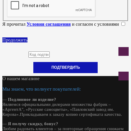
Я прочитал
Условия соглашения
и согласен с условиями
Продолжить
ПОДТВЕРДИТЬ
О нашем магазине
Мы знаем, что волнует покупателей:
—
Подлинное ли изделие?
Являемся официальными дилерами множества фабрик –
«АргентА", «Русские самоцветы», «Павловский завод им.
Кирова».Прикладываем к заказу копию сертификата качества.
—
Я получу скидку, бонус?
Любим радовать клиентов – за повторные обращения снижаем