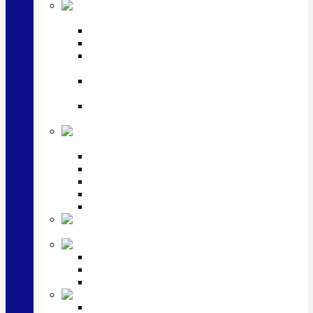
Посуда
посеребренная и медная
Подстаканники
Чайные наборы, вазы
Винные наборы и рюмки, стопки, стаканы и
фужеры
Кастрюли, сковородки, сотейники, тазы,
кувшины
Ситечки, молочники, солонки, турки,
масленки, банки для сыпучих
Детская
коллекция (мельхиор)
Детские кружки, бульонницы
Детские фоторамки
Наборы из 2 предметов
Наборы с кружкой, бульонницей
Наборы с тарелкой
Подарки и
сувениры посеребренные
Стекло Argenesi
INFINITY
GOCCIA
SINFONIA
Ювелирная косметика
Наборы для ухода за серебром