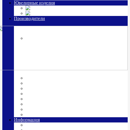
Ювелирные изделия
Заколки
Часы из серебра, золото
Производители
OttoHutt
SOKOLOV
ЗАО "Красная Пресня"
ЗАО «Мстерский ювелир»
Италия ARGENESI
ОАО «Русские самоцветы»
ООО «КИТ»
ПАО «Павловский завод им. Кирова»
Фабрика "АргентА"
Информация
О нас