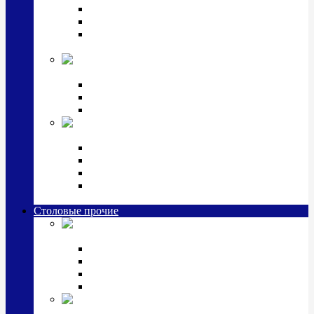
Наборы для крестин
Наборы 2 предмета с кружкой/поильником
Наборы 3 предмета с кружкой/поильником/
блюдцем
Императорский фарфор в серебре
Кофейные коллекции
Чайные коллекции
Серебряные сервизы и наборы
Иконы,
подарки и сувениры из серебра
Ручки из серебра и золота
Ионизаторы из серебра
Брелоки из серебра
Расчески, шкатулки, колокольчики, закладки,
визитницы и зажимы для денег из серебра
Столовые прочие
Столовые
приборы (мельхиор)
Наборы "Эгоист" (2,3,4 предмета)
Наборы из 6 предметов
Прочие предметы сервировки
Наборы из 24 предметов (6 персон)
Посуда
посеребренная и медная