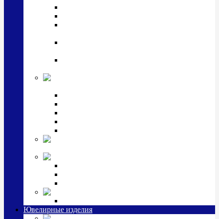
Подстаканники
Чайные наборы, вазы
Винные наборы и рюмки, стопки, стаканы и
фужеры
Кастрюли, сковородки, сотейники, тазы,
кувшины
Ситечки, молочники, солонки, турки,
масленки, банки для сыпучих
Детская
коллекция (мельхиор)
Детские кружки, бульонницы
Детские фоторамки
Наборы из 2 предметов
Наборы с кружкой, бульонницей
Наборы с тарелкой
Подарки и
сувениры посеребренные
Стекло Argenesi
INFINITY
GOCCIA
SINFONIA
Ювелирная косметика
Наборы для ухода за серебром
Ювелирные изделия
Заколки