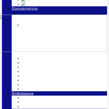
Часы из серебра, золото
Производители
OttoHutt
SOKOLOV
ЗАО "Красная Пресня"
ЗАО «Мстерский ювелир»
Италия ARGENESI
ОАО «Русские самоцветы»
ООО «КИТ»
ПАО «Павловский завод им. Кирова»
Фабрика "АргентА"
Информация
О нас
Гравировка
Доставка