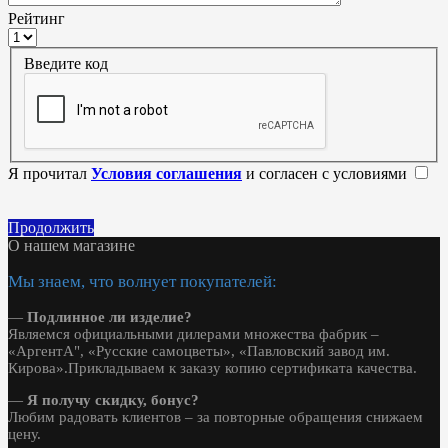
Рейтинг
Введите код
Я прочитал
Условия соглашения
и согласен с условиями
Продолжить
О нашем магазине
Мы знаем, что волнует покупателей:
—
Подлинное ли изделие?
Являемся официальными дилерами множества фабрик –
«АргентА", «Русские самоцветы», «Павловский завод им.
Кирова».Прикладываем к заказу копию сертификата качества.
—
Я получу скидку, бонус?
Любим радовать клиентов – за повторные обращения снижаем
цену.