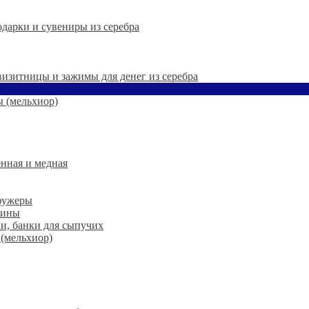
дарки и сувениры из серебра
 визитницы и зажимы для денег из серебра
 (мельхиор)
нная и медная
 фужеры
шины
ки, банки для сыпучих
 (мельхиор)