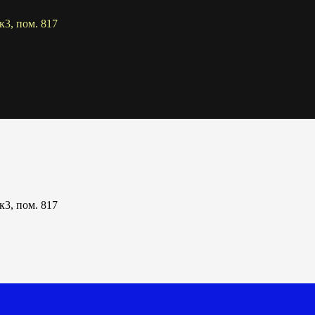
к3, пом. 817
к3, пом. 817