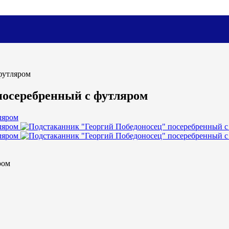
футляром
посеребренный с футляром
ром