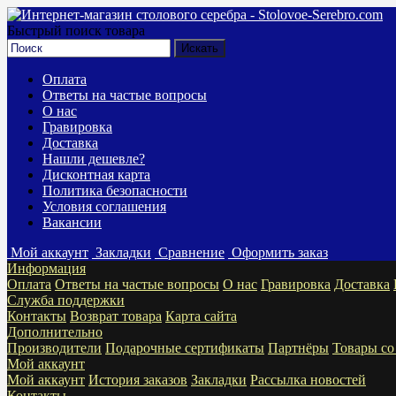
Быстрый поиск товара
Оплата
Ответы на частые вопросы
О нас
Гравировка
Доставка
Нашли дешевле?
Дисконтная карта
Политика безопасности
Условия соглашения
Вакансии
Мой аккаунт
Закладки
Сравнение
Оформить заказ
Информация
Оплата
Ответы на частые вопросы
О нас
Гравировка
Доставка
Служба поддержки
Контакты
Возврат товара
Карта сайта
Дополнительно
Производители
Подарочные сертификаты
Партнёры
Товары со
Мой аккаунт
Мой аккаунт
История заказов
Закладки
Рассылка новостей
Контакты