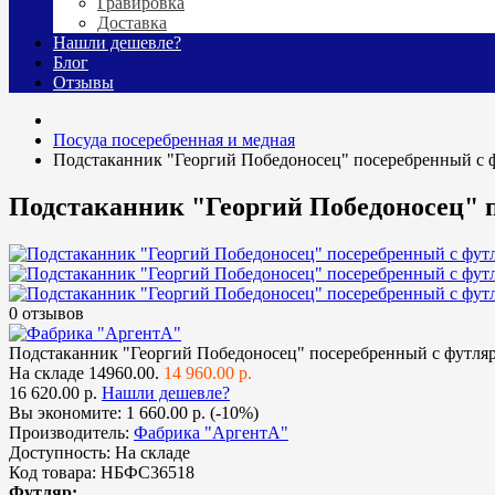
Гравировка
Доставка
Нашли дешевле?
Блог
Отзывы
Посуда посеребренная и медная
Подстаканник "Георгий Победоносец" посеребренный с 
Подстаканник "Георгий Победоносец" 
0 отзывов
Подстаканник "Георгий Победоносец" посеребренный с футля
На складе
14960.00.
14 960.00 р.
16 620.00 р.
Нашли дешевле?
Вы экономите:
1 660.00 р. (-10%)
Производитель:
Фабрика "АргентА"
Доступность:
На складе
Код товара:
НБФС36518
Футляр: