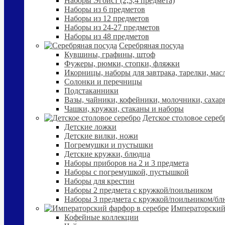
Наборы Эгоист (2,3,4 предмета)
Наборы из 6 предметов
Наборы из 12 предметов
Наборы из 24-27 предметов
Наборы из 48 предметов
Серебряная посуда
Кувшины, графины, штоф
Фужеры, рюмки, стопки, фляжки
Икорницы, наборы для завтрака, тарелки, мас
Солонки и перечницы
Подстаканники
Вазы, чайники, кофейники, молочники, сахар
Чашки, кружки, стаканы и наборы
Детское столовое сереб
Детские ложки
Детские вилки, ножи
Погремушки и пустышки
Детские кружки, блюдца
Наборы приборов на 2 и 3 предмета
Наборы с погремушкой, пустышкой
Наборы для крестин
Наборы 2 предмета с кружкой/поильником
Наборы 3 предмета с кружкой/поильником/б
Императорский
Кофейные коллекции