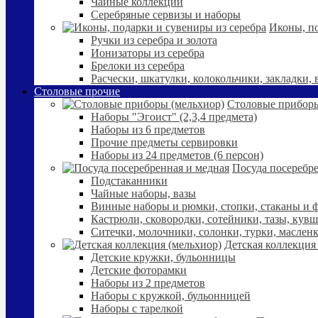
Чайные коллекции
Серебряные сервизы и наборы
Иконы, по
Ручки из серебра и золота
Ионизаторы из серебра
Брелоки из серебра
Расчески, шкатулки, колокольчики, закладки,
Столовые прочие
Столовые приборы
Наборы "Эгоист" (2,3,4 предмета)
Наборы из 6 предметов
Прочие предметы сервировки
Наборы из 24 предметов (6 персон)
Посуда посеребре
Подстаканники
Чайные наборы, вазы
Винные наборы и рюмки, стопки, стаканы и
Кастрюли, сковородки, сотейники, тазы, кув
Ситечки, молочники, солонки, турки, маслен
Детская коллекция
Детские кружки, бульонницы
Детские фоторамки
Наборы из 2 предметов
Наборы с кружкой, бульонницей
Наборы с тарелкой