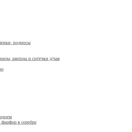
ленки, подносы
ницы, щипцы и ситечки д/чая
ро
людцем
 фарфор в серебре