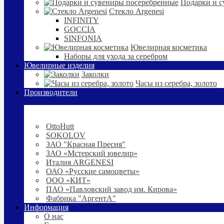
Подарки и с
Стекло Argenesi
INFINITY
GOCCIA
SINFONIA
Ювелирная косметика
Наборы для ухода за серебром
Ювелирные изделия
Заколки
Часы из серебра, золото
Производители
OttoHutt
SOKOLOV
ЗАО "Красная Пресня"
ЗАО «Мстерский ювелир»
Италия ARGENESI
ОАО «Русские самоцветы»
ООО «КИТ»
ПАО «Павловский завод им. Кирова»
Фабрика "АргентА"
Информация
О нас