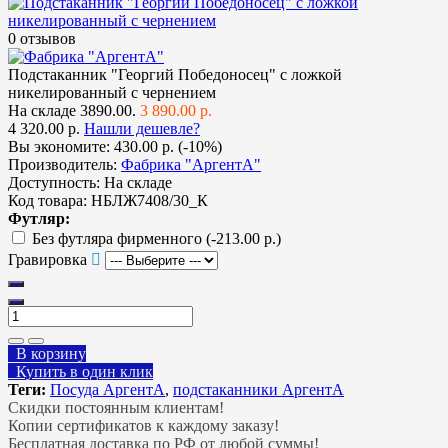
0 отзывов
Подстаканник "Георгий Победоносец" с ложкой
никелированный с чернением
На складе
3890.00.
3 890.00 р.
4 320.00 р.
Нашли дешевле?
Вы экономите:
430.00 р. (-10%)
Производитель:
Фабрика "АргентА"
Доступность:
На складе
Код товара:
НБЛЖ7408/30_К
Футляр:
Без футляра фирменного
(-213.00 р.)
Гравировка
В корзину
Купить в один клик
Теги:
Посуда АргентА
,
подстаканники АргентА
Скидки постоянным клиентам!
Копии сертификатов к каждому заказу!
Бесплатная доставка по РФ от любой суммы!