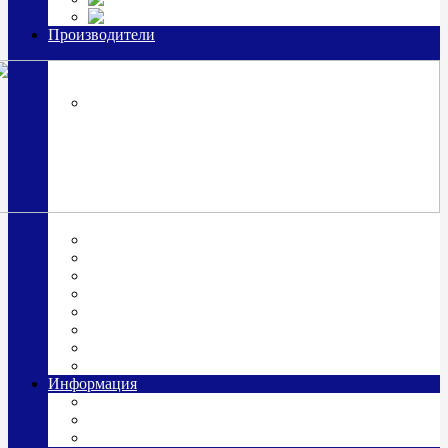
Часы из серебра, золото
Производители
OttoHutt
SOKOLOV
ЗАО "Красная Пресня"
ЗАО «Мстерский ювелир»
Италия ARGENESI
ОАО «Русские самоцветы»
ООО «КИТ»
ПАО «Павловский завод им. Кирова»
Фабрика "АргентА"
Информация
О нас
Гравировка
Доставка