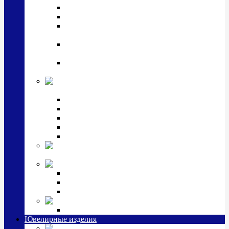
Подстаканники
Чайные наборы, вазы
Винные наборы и рюмки, стопки, стаканы и
фужеры
Кастрюли, сковородки, сотейники, тазы,
кувшины
Ситечки, молочники, солонки, турки,
масленки, банки для сыпучих
Детская
коллекция (мельхиор)
Детские кружки, бульонницы
Детские фоторамки
Наборы из 2 предметов
Наборы с кружкой, бульонницей
Наборы с тарелкой
Подарки и
сувениры посеребренные
Стекло Argenesi
INFINITY
GOCCIA
SINFONIA
Ювелирная косметика
Наборы для ухода за серебром
Ювелирные изделия
Заколки