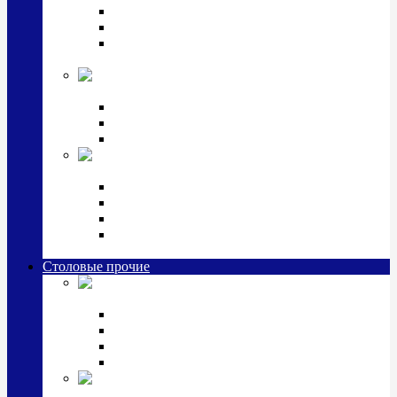
Наборы для крестин
Наборы 2 предмета с кружкой/поильником
Наборы 3 предмета с кружкой/поильником/
блюдцем
Императорский фарфор в серебре
Кофейные коллекции
Чайные коллекции
Серебряные сервизы и наборы
Иконы,
подарки и сувениры из серебра
Ручки из серебра и золота
Ионизаторы из серебра
Брелоки из серебра
Расчески, шкатулки, колокольчики, закладки,
визитницы и зажимы для денег из серебра
Столовые прочие
Столовые
приборы (мельхиор)
Наборы "Эгоист" (2,3,4 предмета)
Наборы из 6 предметов
Прочие предметы сервировки
Наборы из 24 предметов (6 персон)
Посуда
посеребренная и медная