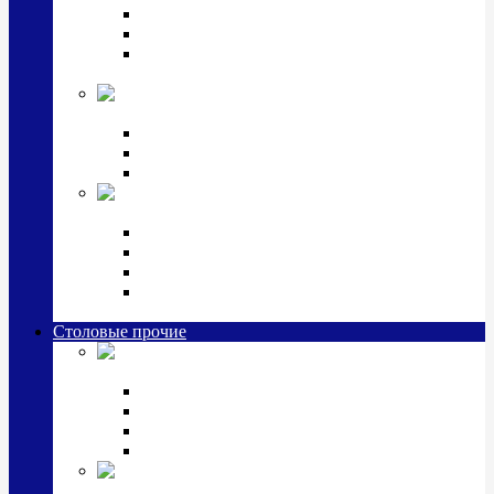
Наборы для крестин
Наборы 2 предмета с кружкой/поильником
Наборы 3 предмета с кружкой/поильником/
блюдцем
Императорский фарфор в серебре
Кофейные коллекции
Чайные коллекции
Серебряные сервизы и наборы
Иконы,
подарки и сувениры из серебра
Ручки из серебра и золота
Ионизаторы из серебра
Брелоки из серебра
Расчески, шкатулки, колокольчики, закладки,
визитницы и зажимы для денег из серебра
Столовые прочие
Столовые
приборы (мельхиор)
Наборы "Эгоист" (2,3,4 предмета)
Наборы из 6 предметов
Прочие предметы сервировки
Наборы из 24 предметов (6 персон)
Посуда
посеребренная и медная