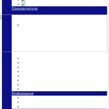
Часы из серебра, золото
Производители
OttoHutt
SOKOLOV
ЗАО "Красная Пресня"
ЗАО «Мстерский ювелир»
Италия ARGENESI
ОАО «Русские самоцветы»
ООО «КИТ»
ПАО «Павловский завод им. Кирова»
Фабрика "АргентА"
Информация
О нас
Гравировка
Доставка