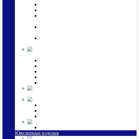
Подстаканники
Чайные наборы, вазы
Винные наборы и рюмки, стопки, стаканы и
фужеры
Кастрюли, сковородки, сотейники, тазы,
кувшины
Ситечки, молочники, солонки, турки,
масленки, банки для сыпучих
Детская
коллекция (мельхиор)
Детские кружки, бульонницы
Детские фоторамки
Наборы из 2 предметов
Наборы с кружкой, бульонницей
Наборы с тарелкой
Подарки и
сувениры посеребренные
Стекло Argenesi
INFINITY
GOCCIA
SINFONIA
Ювелирная косметика
Наборы для ухода за серебром
Ювелирные изделия
Заколки