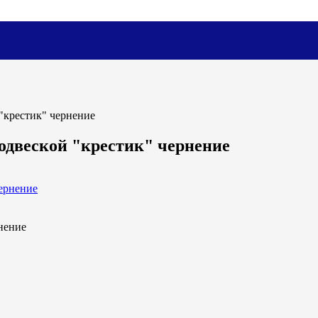
"крестик" чернение
одвеской "крестик" чернение
нение