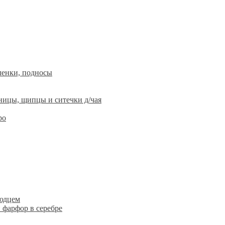
ленки, подносы
ницы, щипцы и ситечки д/чая
ро
людцем
 фарфор в серебре