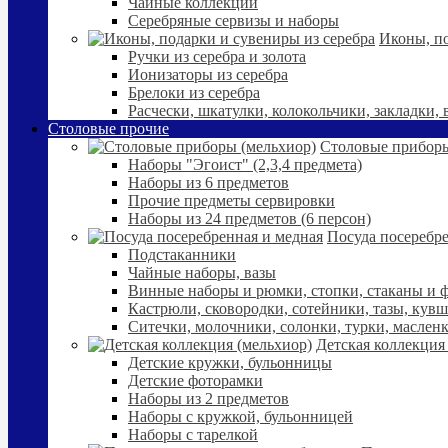
Чайные коллекции
Серебряные сервизы и наборы
Иконы, по
Ручки из серебра и золота
Ионизаторы из серебра
Брелоки из серебра
Расчески, шкатулки, колокольчики, закладки,
Столовые прочие
Столовые приборы
Наборы "Эгоист" (2,3,4 предмета)
Наборы из 6 предметов
Прочие предметы сервировки
Наборы из 24 предметов (6 персон)
Посуда посеребре
Подстаканники
Чайные наборы, вазы
Винные наборы и рюмки, стопки, стаканы и
Кастрюли, сковородки, сотейники, тазы, кув
Ситечки, молочники, солонки, турки, маслен
Детская коллекция
Детские кружки, бульонницы
Детские фоторамки
Наборы из 2 предметов
Наборы с кружкой, бульонницей
Наборы с тарелкой