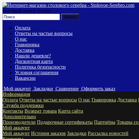
Быстрый поиск товара
Оплата
Ответы на частые вопросы
О нас
Гравировка
Доставка
Нашли дешевле?
Дисконтная карта
Политика безопасности
Условия соглашения
Вакансии
Мой аккаунт
Закладки
Сравнение
Оформить заказ
Информация
Оплата
Ответы на частые вопросы
О нас
Гравировка
Доставка
Служба поддержки
Контакты
Возврат товара
Карта сайта
Дополнительно
Производители
Подарочные сертификаты
Партнёры
Товары со
Мой аккаунт
Мой аккаунт
История заказов
Закладки
Рассылка новостей
Контакты