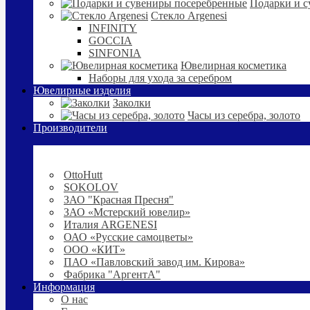
Подарки и с
Стекло Argenesi
INFINITY
GOCCIA
SINFONIA
Ювелирная косметика
Наборы для ухода за серебром
Ювелирные изделия
Заколки
Часы из серебра, золото
Производители
OttoHutt
SOKOLOV
ЗАО "Красная Пресня"
ЗАО «Мстерский ювелир»
Италия ARGENESI
ОАО «Русские самоцветы»
ООО «КИТ»
ПАО «Павловский завод им. Кирова»
Фабрика "АргентА"
Информация
О нас