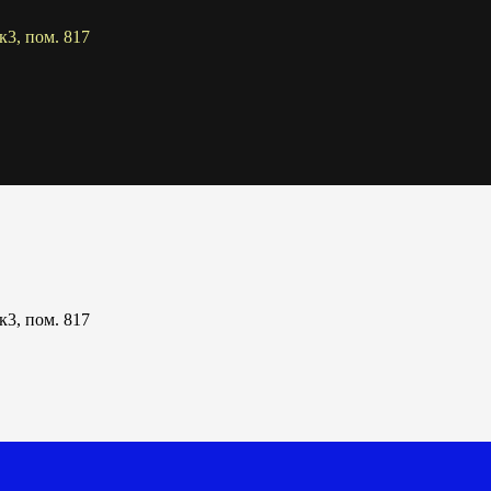
к3, пом. 817
к3, пом. 817