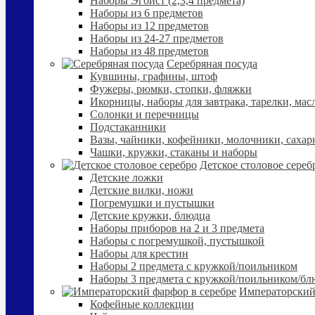
Наборы Эгоист (2,3,4 предмета)
Наборы из 6 предметов
Наборы из 12 предметов
Наборы из 24-27 предметов
Наборы из 48 предметов
Серебряная посуда
Кувшины, графины, штоф
Фужеры, рюмки, стопки, фляжки
Икорницы, наборы для завтрака, тарелки, мас
Солонки и перечницы
Подстаканники
Вазы, чайники, кофейники, молочники, сахар
Чашки, кружки, стаканы и наборы
Детское столовое сереб
Детские ложки
Детские вилки, ножи
Погремушки и пустышки
Детские кружки, блюдца
Наборы приборов на 2 и 3 предмета
Наборы с погремушкой, пустышкой
Наборы для крестин
Наборы 2 предмета с кружкой/поильником
Наборы 3 предмета с кружкой/поильником/б
Императорский
Кофейные коллекции