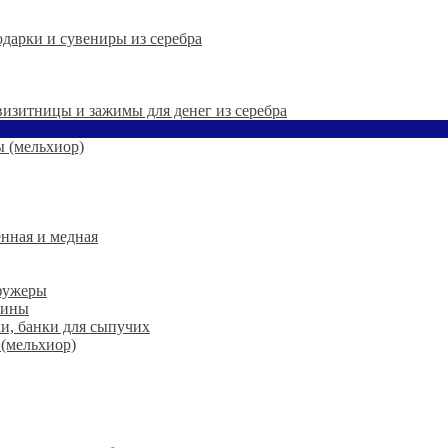
дарки и сувениры из серебра
 визитницы и зажимы для денег из серебра
 (мельхиор)
нная и медная
 фужеры
шины
ки, банки для сыпучих
 (мельхиор)