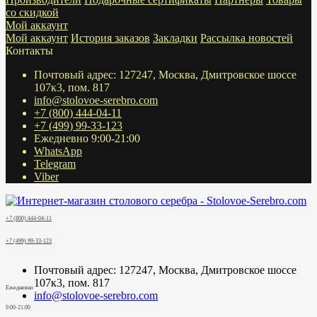
со скидкой
Мой аккаунт
Мой аккаунт
История заказов
Закладки
Рассылка новостей
Контакты
Почтовый адрес: 127247, Москва, Дмитровское шоссе
107к3, пом. 817
info@stolovoe-serebro.com
+7 (800) 444-04-11
+7 (499) 99-33-123
Ежедневно 9:00-21:00
WhatsApp
Telegram
Viber
+7 (800) 444-04-11
+7 (499) 99-33-123
Почтовый адрес: 127247, Москва, Дмитровское шоссе
107к3, пом. 817
Ежедневно
info@stolovoe-serebro.com
9:00-21:00