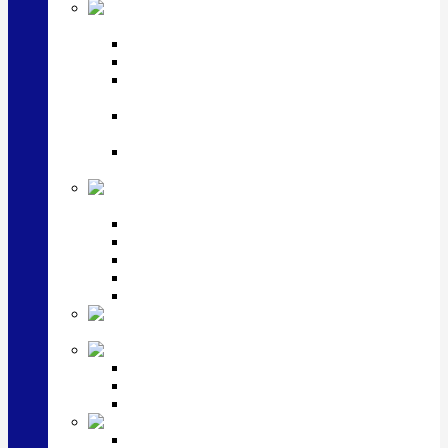
Посуда
посеребренная и медная
Подстаканники
Чайные наборы, вазы
Винные наборы и рюмки, стопки, стаканы и
фужеры
Кастрюли, сковородки, сотейники, тазы,
кувшины
Ситечки, молочники, солонки, турки,
масленки, банки для сыпучих
Детская
коллекция (мельхиор)
Детские кружки, бульонницы
Детские фоторамки
Наборы из 2 предметов
Наборы с кружкой, бульонницей
Наборы с тарелкой
Подарки и
сувениры посеребренные
Стекло Argenesi
INFINITY
GOCCIA
SINFONIA
Ювелирная косметика
Наборы для ухода за серебром