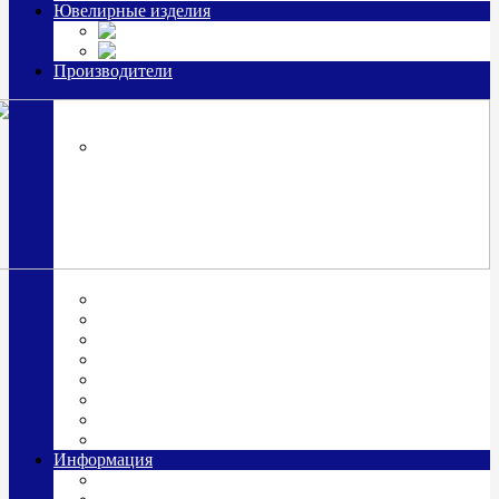
Ювелирные изделия
Заколки
Часы из серебра, золото
Производители
OttoHutt
SOKOLOV
ЗАО "Красная Пресня"
ЗАО «Мстерский ювелир»
Италия ARGENESI
ОАО «Русские самоцветы»
ООО «КИТ»
ПАО «Павловский завод им. Кирова»
Фабрика "АргентА"
Информация
О нас