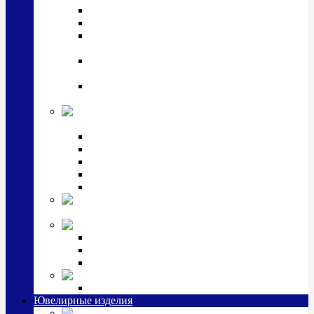
Подстаканники
Чайные наборы, вазы
Винные наборы и рюмки, стопки, стаканы и
фужеры
Кастрюли, сковородки, сотейники, тазы,
кувшины
Ситечки, молочники, солонки, турки,
масленки, банки для сыпучих
Детская
коллекция (мельхиор)
Детские кружки, бульонницы
Детские фоторамки
Наборы из 2 предметов
Наборы с кружкой, бульонницей
Наборы с тарелкой
Подарки и
сувениры посеребренные
Стекло Argenesi
INFINITY
GOCCIA
SINFONIA
Ювелирная косметика
Наборы для ухода за серебром
Ювелирные изделия
Заколки