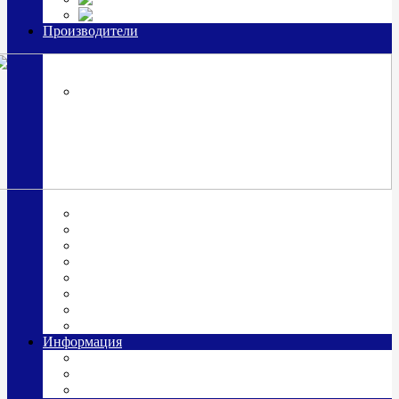
Часы из серебра, золото
Производители
OttoHutt
SOKOLOV
ЗАО "Красная Пресня"
ЗАО «Мстерский ювелир»
Италия ARGENESI
ОАО «Русские самоцветы»
ООО «КИТ»
ПАО «Павловский завод им. Кирова»
Фабрика "АргентА"
Информация
О нас
Гравировка
Доставка