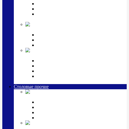
Наборы для крестин
Наборы 2 предмета с кружкой/поильником
Наборы 3 предмета с кружкой/поильником/
блюдцем
Императорский фарфор в серебре
Кофейные коллекции
Чайные коллекции
Серебряные сервизы и наборы
Иконы,
подарки и сувениры из серебра
Ручки из серебра и золота
Ионизаторы из серебра
Брелоки из серебра
Расчески, шкатулки, колокольчики, закладки,
визитницы и зажимы для денег из серебра
Столовые прочие
Столовые
приборы (мельхиор)
Наборы "Эгоист" (2,3,4 предмета)
Наборы из 6 предметов
Прочие предметы сервировки
Наборы из 24 предметов (6 персон)
Посуда
посеребренная и медная