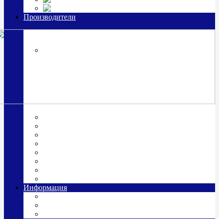
Часы из серебра, золото
Производители
OttoHutt
SOKOLOV
ЗАО "Красная Пресня"
ЗАО «Мстерский ювелир»
Италия ARGENESI
ОАО «Русские самоцветы»
ООО «КИТ»
ПАО «Павловский завод им. Кирова»
Фабрика "АргентА"
Информация
О нас
Гравировка
Доставка