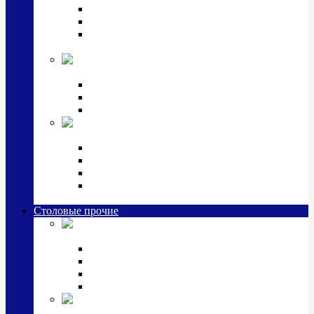
Наборы для крестин
Наборы 2 предмета с кружкой/поильником
Наборы 3 предмета с кружкой/поильником/
блюдцем
Императорский фарфор в серебре
Кофейные коллекции
Чайные коллекции
Серебряные сервизы и наборы
Иконы,
подарки и сувениры из серебра
Ручки из серебра и золота
Ионизаторы из серебра
Брелоки из серебра
Расчески, шкатулки, колокольчики, закладки,
визитницы и зажимы для денег из серебра
Столовые прочие
Столовые
приборы (мельхиор)
Наборы "Эгоист" (2,3,4 предмета)
Наборы из 6 предметов
Прочие предметы сервировки
Наборы из 24 предметов (6 персон)
Посуда
посеребренная и медная