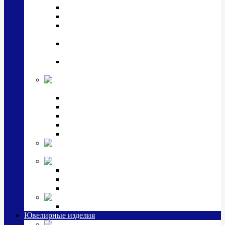
Подстаканники
Чайные наборы, вазы
Винные наборы и рюмки, стопки, стаканы и
фужеры
Кастрюли, сковородки, сотейники, тазы,
кувшины
Ситечки, молочники, солонки, турки,
масленки, банки для сыпучих
Детская
коллекция (мельхиор)
Детские кружки, бульонницы
Детские фоторамки
Наборы из 2 предметов
Наборы с кружкой, бульонницей
Наборы с тарелкой
Подарки и
сувениры посеребренные
Стекло Argenesi
INFINITY
GOCCIA
SINFONIA
Ювелирная косметика
Наборы для ухода за серебром
Ювелирные изделия
Заколки