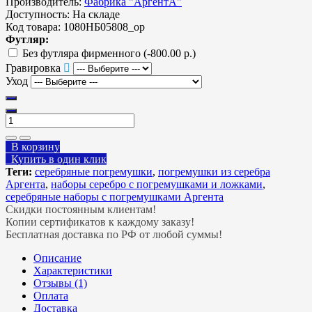
Производитель:
Фабрика "АргентА"
Доступность:
На складе
Код товара:
1080НБ05808_ор
Футляр:
Без футляра фирменного
(-800.00 р.)
Гравировка
Уход
В корзину
Купить в один клик
Теги:
серебряные погремушки
,
погремушки из серебра
Аргента
,
наборы серебро с погремушками и ложками
,
серебряные наборы с погремушками Аргента
Скидки постоянным клиентам!
Копии сертификатов к каждому заказу!
Бесплатная доставка по РФ от любой суммы!
Описание
Характеристики
Отзывы (1)
Оплата
Доставка