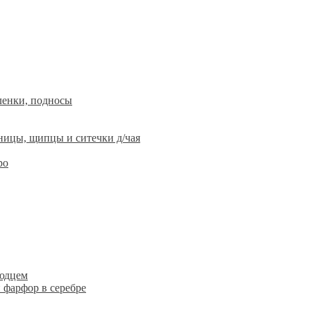
ленки, подносы
ницы, щипцы и ситечки д/чая
ро
людцем
 фарфор в серебре