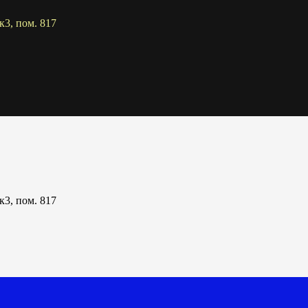
к3, пом. 817
к3, пом. 817