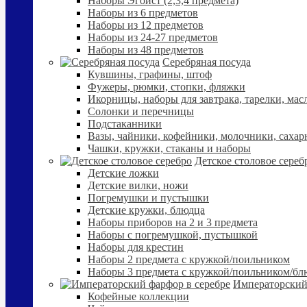
Наборы Эгоист (2,3,4 предмета)
Наборы из 6 предметов
Наборы из 12 предметов
Наборы из 24-27 предметов
Наборы из 48 предметов
Серебряная посуда
Кувшины, графины, штоф
Фужеры, рюмки, стопки, фляжки
Икорницы, наборы для завтрака, тарелки, мас
Солонки и перечницы
Подстаканники
Вазы, чайники, кофейники, молочники, сахар
Чашки, кружки, стаканы и наборы
Детское столовое сереб
Детские ложки
Детские вилки, ножи
Погремушки и пустышки
Детские кружки, блюдца
Наборы приборов на 2 и 3 предмета
Наборы с погремушкой, пустышкой
Наборы для крестин
Наборы 2 предмета с кружкой/поильником
Наборы 3 предмета с кружкой/поильником/б
Императорский
Кофейные коллекции