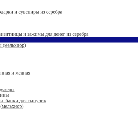
дарки и сувениры из серебра
 визитницы и зажимы для денег из серебра
 (мельхиор)
нная и медная
 фужеры
шины
ки, банки для сыпучих
 (мельхиор)