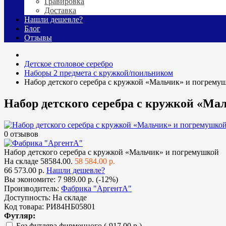
Гравировка
Доставка
Нашли дешевле?
Блог
Отзывы
Детское столовое серебро
Наборы 2 предмета с кружкой/поильником
Набор детского серебра с кружкой «Мальчик» и погрему
Набор детского серебра с кружкой «Ма
0 отзывов
Набор детского серебра с кружкой «Мальчик» и погремушкой
На складе
58584.00.
58 584.00 р.
66 573.00 р.
Нашли дешевле?
Вы экономите:
7 989.00 р. (-12%)
Производитель:
Фабрика "АргентА"
Доступность:
На складе
Код товара:
РИ84НБ05801
Футляр:
Без футляра фирменного
(-917.00 р.)