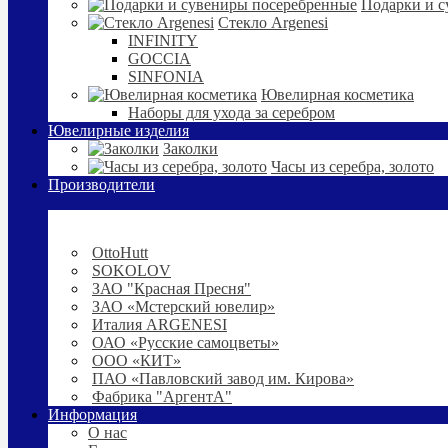
Подарки и с
Стекло Argenesi
INFINITY
GOCCIA
SINFONIA
Ювелирная косметика
Наборы для ухода за серебром
Ювелирные изделия
Заколки
Часы из серебра, золото
Производители
OttoHutt
SOKOLOV
ЗАО "Красная Пресня"
ЗАО «Мстерский ювелир»
Италия ARGENESI
ОАО «Русские самоцветы»
ООО «КИТ»
ПАО «Павловский завод им. Кирова»
Фабрика "АргентА"
Информация
О нас