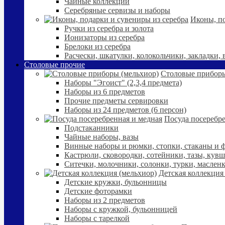
Чайные коллекции
Серебряные сервизы и наборы
Иконы, по
Ручки из серебра и золота
Ионизаторы из серебра
Брелоки из серебра
Расчески, шкатулки, колокольчики, закладки,
Столовые прочие
Столовые приборы
Наборы "Эгоист" (2,3,4 предмета)
Наборы из 6 предметов
Прочие предметы сервировки
Наборы из 24 предметов (6 персон)
Посуда посеребре
Подстаканники
Чайные наборы, вазы
Винные наборы и рюмки, стопки, стаканы и
Кастрюли, сковородки, сотейники, тазы, кув
Ситечки, молочники, солонки, турки, маслен
Детская коллекция
Детские кружки, бульонницы
Детские фоторамки
Наборы из 2 предметов
Наборы с кружкой, бульонницей
Наборы с тарелкой