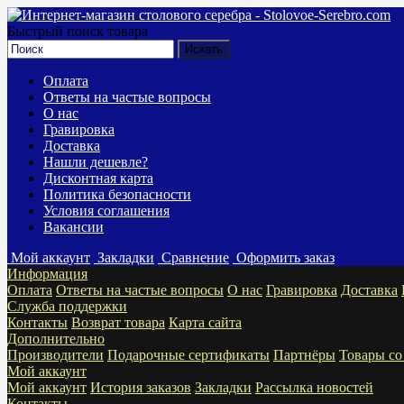
Быстрый поиск товара
Оплата
Ответы на частые вопросы
О нас
Гравировка
Доставка
Нашли дешевле?
Дисконтная карта
Политика безопасности
Условия соглашения
Вакансии
Мой аккаунт
Закладки
Сравнение
Оформить заказ
Информация
Оплата
Ответы на частые вопросы
О нас
Гравировка
Доставка
Служба поддержки
Контакты
Возврат товара
Карта сайта
Дополнительно
Производители
Подарочные сертификаты
Партнёры
Товары со
Мой аккаунт
Мой аккаунт
История заказов
Закладки
Рассылка новостей
Контакты