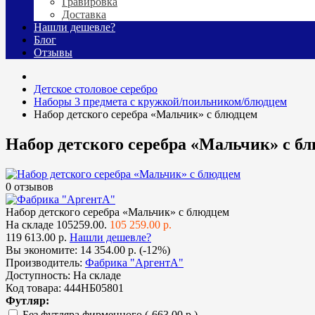
Гравировка
Доставка
Нашли дешевле?
Блог
Отзывы
Детское столовое серебро
Наборы 3 предмета с кружкой/поильником/блюдцем
Набор детского серебра «Мальчик» с блюдцем
Набор детского серебра «Мальчик» с б
0 отзывов
Набор детского серебра «Мальчик» с блюдцем
На складе
105259.00.
105 259.00 р.
119 613.00 р.
Нашли дешевле?
Вы экономите:
14 354.00 р. (-12%)
Производитель:
Фабрика "АргентА"
Доступность:
На складе
Код товара:
444НБ05801
Футляр:
Без футляра фирменного
(-663.00 р.)