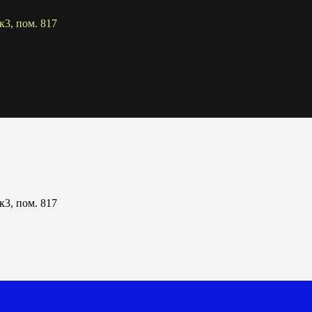
к3, пом. 817
к3, пом. 817