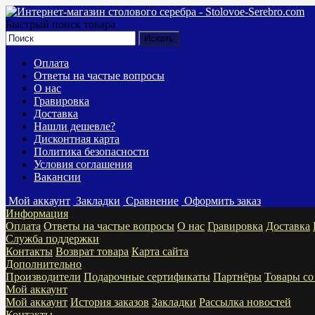
Быстрый поиск товара
Оплата
Ответы на частые вопросы
О нас
Гравировка
Доставка
Нашли дешевле?
Дисконтная карта
Политика безопасности
Условия соглашения
Вакансии
Мой аккаунт
Закладки
Сравнение
Оформить заказ
Информация
Оплата
Ответы на частые вопросы
О нас
Гравировка
Доставка
Служба поддержки
Контакты
Возврат товара
Карта сайта
Дополнительно
Производители
Подарочные сертификаты
Партнёры
Товары со
Мой аккаунт
Мой аккаунт
История заказов
Закладки
Рассылка новостей
Контакты