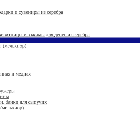
дарки и сувениры из серебра
 визитницы и зажимы для денег из серебра
 (мельхиор)
нная и медная
 фужеры
шины
ки, банки для сыпучих
 (мельхиор)