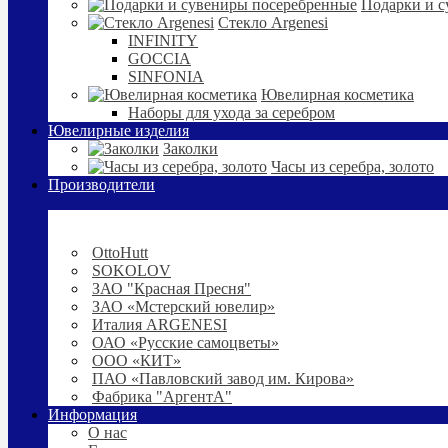
Подарки и с
Стекло Argenesi
INFINITY
GOCCIA
SINFONIA
Ювелирная косметика
Наборы для ухода за серебром
Ювелирные изделия
Заколки
Часы из серебра, золото
Производители
OttoHutt
SOKOLOV
ЗАО "Красная Пресня"
ЗАО «Мстерский ювелир»
Италия ARGENESI
ОАО «Русские самоцветы»
ООО «КИТ»
ПАО «Павловский завод им. Кирова»
Фабрика "АргентА"
Информация
О нас