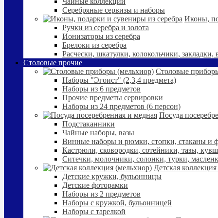
Чайные коллекции
Серебряные сервизы и наборы
Иконы, по
Ручки из серебра и золота
Ионизаторы из серебра
Брелоки из серебра
Расчески, шкатулки, колокольчики, закладки,
Столовые прочие
Столовые приборы
Наборы "Эгоист" (2,3,4 предмета)
Наборы из 6 предметов
Прочие предметы сервировки
Наборы из 24 предметов (6 персон)
Посуда посеребре
Подстаканники
Чайные наборы, вазы
Винные наборы и рюмки, стопки, стаканы и
Кастрюли, сковородки, сотейники, тазы, кув
Ситечки, молочники, солонки, турки, маслен
Детская коллекция
Детские кружки, бульонницы
Детские фоторамки
Наборы из 2 предметов
Наборы с кружкой, бульонницей
Наборы с тарелкой