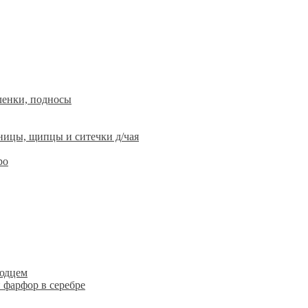
ленки, подносы
ницы, щипцы и ситечки д/чая
ро
людцем
 фарфор в серебре