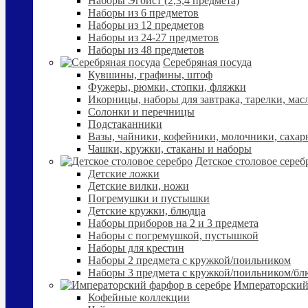
Наборы Эгоист (2,3,4 предмета)
Наборы из 6 предметов
Наборы из 12 предметов
Наборы из 24-27 предметов
Наборы из 48 предметов
Серебряная посуда
Кувшины, графины, штоф
Фужеры, рюмки, стопки, фляжки
Икорницы, наборы для завтрака, тарелки, мас
Солонки и перечницы
Подстаканники
Вазы, чайники, кофейники, молочники, сахар
Чашки, кружки, стаканы и наборы
Детское столовое сереб
Детские ложки
Детские вилки, ножи
Погремушки и пустышки
Детские кружки, блюдца
Наборы приборов на 2 и 3 предмета
Наборы с погремушкой, пустышкой
Наборы для крестин
Наборы 2 предмета с кружкой/поильником
Наборы 3 предмета с кружкой/поильником/б
Императорский
Кофейные коллекции