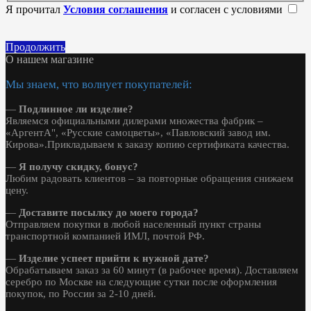
Я прочитал
Условия соглашения
и согласен с условиями
Продолжить
О нашем магазине
Мы знаем, что волнует покупателей:
—
Подлинное ли изделие?
Являемся официальными дилерами множества фабрик –
«АргентА", «Русские самоцветы», «Павловский завод им.
Кирова».Прикладываем к заказу копию сертификата качества.
—
Я получу скидку, бонус?
Любим радовать клиентов – за повторные обращения снижаем
цену.
—
Доставите посылку до моего города?
Отправляем покупки в любой населенный пункт страны
транспортной компанией ИМЛ, почтой РФ.
—
Изделие успеет прийти к нужной дате?
Обрабатываем заказ за 60 минут (в рабочее время). Доставляем
серебро по Москве на следующие сутки после оформления
покупок, по России за 2-10 дней.