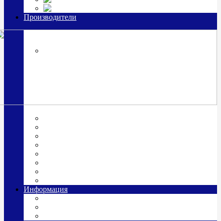
Часы из серебра, золото
Производители
OttoHutt
SOKOLOV
ЗАО "Красная Пресня"
ЗАО «Мстерский ювелир»
Италия ARGENESI
ОАО «Русские самоцветы»
ООО «КИТ»
ПАО «Павловский завод им. Кирова»
Фабрика "АргентА"
Информация
О нас
Гравировка
Доставка