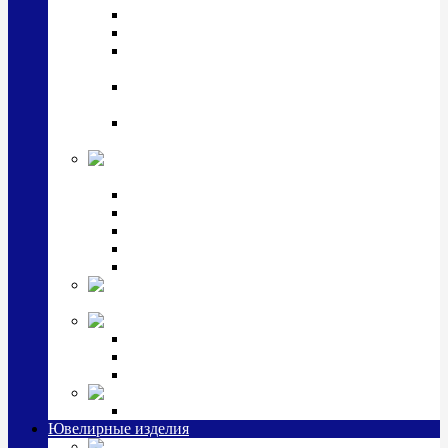
Подстаканники
Чайные наборы, вазы
Винные наборы и рюмки, стопки, стаканы и
фужеры
Кастрюли, сковородки, сотейники, тазы,
кувшины
Ситечки, молочники, солонки, турки,
масленки, банки для сыпучих
Детская
коллекция (мельхиор)
Детские кружки, бульонницы
Детские фоторамки
Наборы из 2 предметов
Наборы с кружкой, бульонницей
Наборы с тарелкой
Подарки и
сувениры посеребренные
Стекло Argenesi
INFINITY
GOCCIA
SINFONIA
Ювелирная косметика
Наборы для ухода за серебром
Ювелирные изделия
Заколки