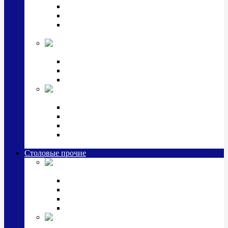
Наборы для крестин
Наборы 2 предмета с кружкой/поильником
Наборы 3 предмета с кружкой/поильником/
блюдцем
Императорский фарфор в серебре
Кофейные коллекции
Чайные коллекции
Серебряные сервизы и наборы
Иконы,
подарки и сувениры из серебра
Ручки из серебра и золота
Ионизаторы из серебра
Брелоки из серебра
Расчески, шкатулки, колокольчики, закладки,
визитницы и зажимы для денег из серебра
Столовые прочие
Столовые
приборы (мельхиор)
Наборы "Эгоист" (2,3,4 предмета)
Наборы из 6 предметов
Прочие предметы сервировки
Наборы из 24 предметов (6 персон)
Посуда
посеребренная и медная