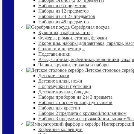
Наборы Эгоист (2,3,4 предмета)
Наборы из 6 предметов
Наборы из 12 предметов
Наборы из 24-27 предметов
Наборы из 48 предметов
Серебряная посуда
Кувшины, графины, штоф
Фужеры, рюмки, стопки, фляжки
Икорницы, наборы для завтрака, тарелки, мас
Солонки и перечницы
Подстаканники
Вазы, чайники, кофейники, молочники, сахар
Чашки, кружки, стаканы и наборы
Детское столовое сереб
Детские ложки
Детские вилки, ножи
Погремушки и пустышки
Детские кружки, блюдца
Наборы приборов на 2 и 3 предмета
Наборы с погремушкой, пустышкой
Наборы для крестин
Наборы 2 предмета с кружкой/поильником
Наборы 3 предмета с кружкой/поильником/б
Императорский
Кофейные коллекции