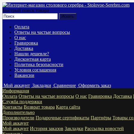
Быстрый поиск товара
Оплата
Ответы на частые вопросы
О нас
Гравировка
Доставка
Нашли дешевле?
Дисконтная карта
Политика безопасности
Условия соглашения
Вакансии
Мой аккаунт
Закладки
Сравнение
Оформить заказ
Информация
Оплата
Ответы на частые вопросы
О нас
Гравировка
Доставка
Служба поддержки
Контакты
Возврат товара
Карта сайта
Дополнительно
Производители
Подарочные сертификаты
Партнёры
Товары со
Мой аккаунт
Мой аккаунт
История заказов
Закладки
Рассылка новостей
Контакты