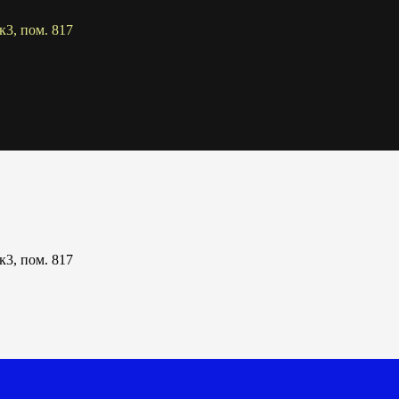
к3, пом. 817
к3, пом. 817