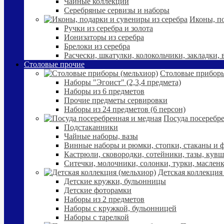
Чайные коллекции
Серебряные сервизы и наборы
Иконы, по
Ручки из серебра и золота
Ионизаторы из серебра
Брелоки из серебра
Расчески, шкатулки, колокольчики, закладки,
Столовые прочие
Столовые приборы
Наборы "Эгоист" (2,3,4 предмета)
Наборы из 6 предметов
Прочие предметы сервировки
Наборы из 24 предметов (6 персон)
Посуда посеребре
Подстаканники
Чайные наборы, вазы
Винные наборы и рюмки, стопки, стаканы и
Кастрюли, сковородки, сотейники, тазы, кув
Ситечки, молочники, солонки, турки, маслен
Детская коллекция
Детские кружки, бульонницы
Детские фоторамки
Наборы из 2 предметов
Наборы с кружкой, бульонницей
Наборы с тарелкой