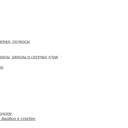
ленки, подносы
ницы, щипцы и ситечки д/чая
ро
людцем
 фарфор в серебре