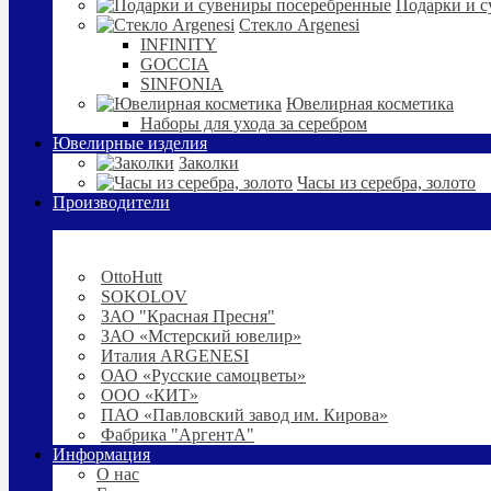
Подарки и с
Стекло Argenesi
INFINITY
GOCCIA
SINFONIA
Ювелирная косметика
Наборы для ухода за серебром
Ювелирные изделия
Заколки
Часы из серебра, золото
Производители
OttoHutt
SOKOLOV
ЗАО "Красная Пресня"
ЗАО «Мстерский ювелир»
Италия ARGENESI
ОАО «Русские самоцветы»
ООО «КИТ»
ПАО «Павловский завод им. Кирова»
Фабрика "АргентА"
Информация
О нас