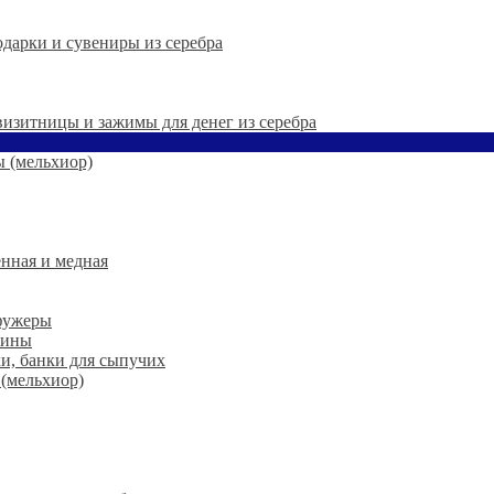
дарки и сувениры из серебра
 визитницы и зажимы для денег из серебра
 (мельхиор)
нная и медная
 фужеры
шины
ки, банки для сыпучих
 (мельхиор)