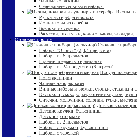
Чайные коллекции
Серебряные сервизы и наборы
Иконы, по
Ручки из серебра и золота
Ионизаторы из серебра
Брелоки из серебра
Расчески, шкатулки, колокольчики, закладки,
Столовые прочие
Столовые приборы
Наборы "Эгоист" (2,3,4 предмета)
Наборы из 6 предметов
Прочие предметы сервировки
Наборы из 24 предметов (6 персон)
Посуда посеребре
Подстаканники
Чайные наборы, вазы
Винные наборы и рюмки, стопки, стаканы и
Кастрюли, сковородки, сотейники, тазы, кув
Ситечки, молочники, солонки, турки, маслен
Детская коллекция
Детские кружки, бульонницы
Детские фоторамки
Наборы из 2 предметов
Наборы с кружкой, бульонницей
Наборы с тарелкой