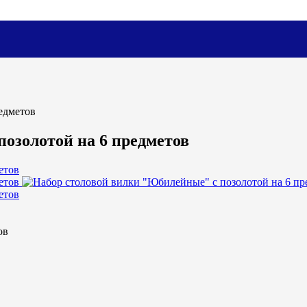
едметов
озолотой на 6 предметов
ов