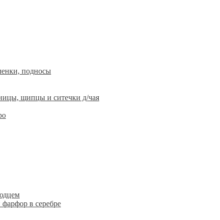
ленки, подносы
ницы, щипцы и ситечки д/чая
ро
людцем
 фарфор в серебре