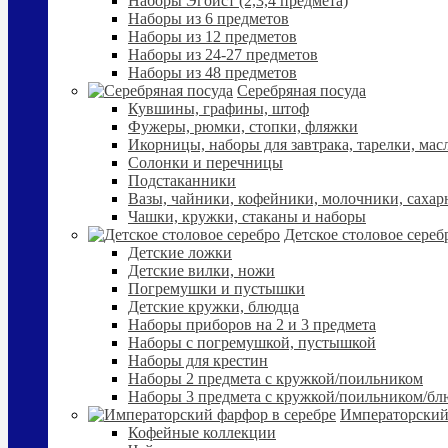
Наборы Эгоист (2,3,4 предмета)
Наборы из 6 предметов
Наборы из 12 предметов
Наборы из 24-27 предметов
Наборы из 48 предметов
Серебряная посуда
Кувшины, графины, штоф
Фужеры, рюмки, стопки, фляжки
Икорницы, наборы для завтрака, тарелки, мас
Солонки и перечницы
Подстаканники
Вазы, чайники, кофейники, молочники, сахар
Чашки, кружки, стаканы и наборы
Детское столовое сереб
Детские ложки
Детские вилки, ножи
Погремушки и пустышки
Детские кружки, блюдца
Наборы приборов на 2 и 3 предмета
Наборы с погремушкой, пустышкой
Наборы для крестин
Наборы 2 предмета с кружкой/поильником
Наборы 3 предмета с кружкой/поильником/б
Императорский
Кофейные коллекции