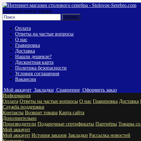
Быстрый поиск товара
Оплата
Ответы на частые вопросы
О нас
Гравировка
Доставка
Нашли дешевле?
Дисконтная карта
Политика безопасности
Условия соглашения
Вакансии
Мой аккаунт
Закладки
Сравнение
Оформить заказ
Информация
Оплата
Ответы на частые вопросы
О нас
Гравировка
Доставка
Служба поддержки
Контакты
Возврат товара
Карта сайта
Дополнительно
Производители
Подарочные сертификаты
Партнёры
Товары со
Мой аккаунт
Мой аккаунт
История заказов
Закладки
Рассылка новостей
Контакты