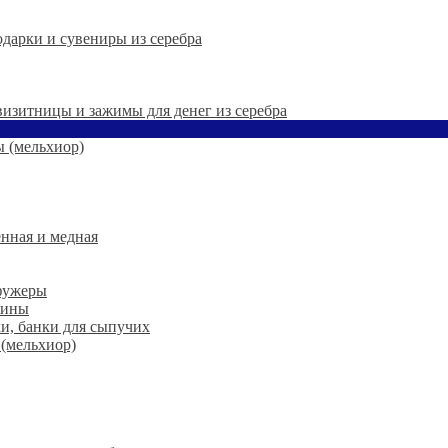
дарки и сувениры из серебра
 визитницы и зажимы для денег из серебра
 (мельхиор)
нная и медная
 фужеры
шины
ки, банки для сыпучих
 (мельхиор)