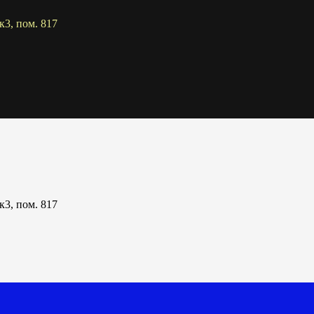
к3, пом. 817
к3, пом. 817