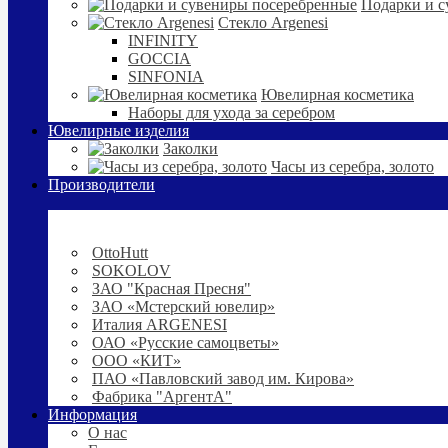
Подарки и с
Стекло Argenesi
INFINITY
GOCCIA
SINFONIA
Ювелирная косметика
Наборы для ухода за серебром
Ювелирные изделия
Заколки
Часы из серебра, золото
Производители
OttoHutt
SOKOLOV
ЗАО "Красная Пресня"
ЗАО «Мстерский ювелир»
Италия ARGENESI
ОАО «Русские самоцветы»
ООО «КИТ»
ПАО «Павловский завод им. Кирова»
Фабрика "АргентА"
Информация
О нас