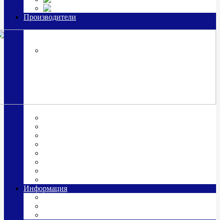
Часы из серебра, золото
Производители
OttoHutt
SOKOLOV
ЗАО "Красная Пресня"
ЗАО «Мстерский ювелир»
Италия ARGENESI
ОАО «Русские самоцветы»
ООО «КИТ»
ПАО «Павловский завод им. Кирова»
Фабрика "АргентА"
Информация
О нас
Гравировка
Доставка