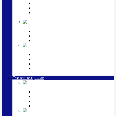
Наборы для крестин
Наборы 2 предмета с кружкой/поильником
Наборы 3 предмета с кружкой/поильником/
блюдцем
Императорский фарфор в серебре
Кофейные коллекции
Чайные коллекции
Серебряные сервизы и наборы
Иконы,
подарки и сувениры из серебра
Ручки из серебра и золота
Ионизаторы из серебра
Брелоки из серебра
Расчески, шкатулки, колокольчики, закладки,
визитницы и зажимы для денег из серебра
Столовые прочие
Столовые
приборы (мельхиор)
Наборы "Эгоист" (2,3,4 предмета)
Наборы из 6 предметов
Прочие предметы сервировки
Наборы из 24 предметов (6 персон)
Посуда
посеребренная и медная