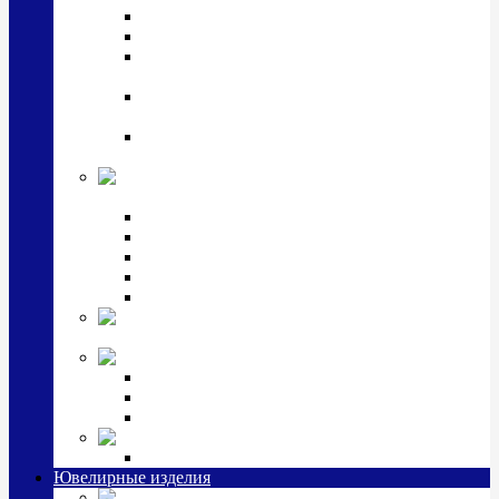
Подстаканники
Чайные наборы, вазы
Винные наборы и рюмки, стопки, стаканы и
фужеры
Кастрюли, сковородки, сотейники, тазы,
кувшины
Ситечки, молочники, солонки, турки,
масленки, банки для сыпучих
Детская
коллекция (мельхиор)
Детские кружки, бульонницы
Детские фоторамки
Наборы из 2 предметов
Наборы с кружкой, бульонницей
Наборы с тарелкой
Подарки и
сувениры посеребренные
Стекло Argenesi
INFINITY
GOCCIA
SINFONIA
Ювелирная косметика
Наборы для ухода за серебром
Ювелирные изделия
Заколки