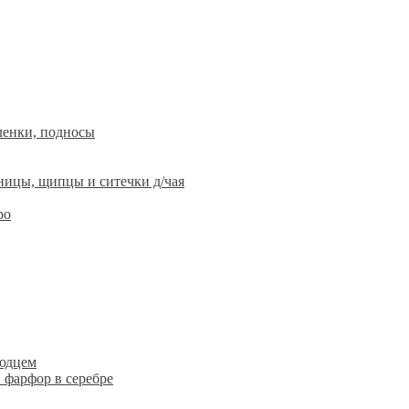
ленки, подносы
ницы, щипцы и ситечки д/чая
ро
людцем
 фарфор в серебре