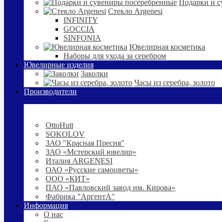
Подарки и с
Стекло Argenesi
INFINITY
GOCCIA
SINFONIA
Ювелирная косметика
Наборы для ухода за серебром
Ювелирные изделия
Заколки
Часы из серебра, золото
Производители
OttoHutt
SOKOLOV
ЗАО "Красная Пресня"
ЗАО «Мстерский ювелир»
Италия ARGENESI
ОАО «Русские самоцветы»
ООО «КИТ»
ПАО «Павловский завод им. Кирова»
Фабрика "АргентА"
Информация
О нас