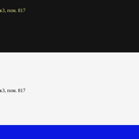
к3, пом. 817
к3, пом. 817