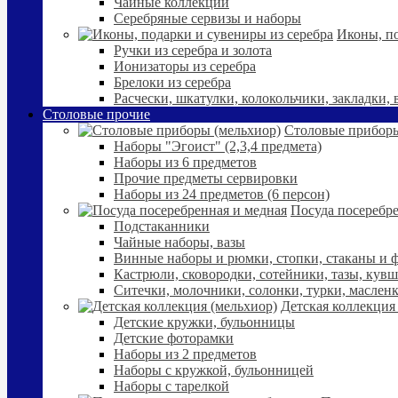
Чайные коллекции
Серебряные сервизы и наборы
Иконы, по
Ручки из серебра и золота
Ионизаторы из серебра
Брелоки из серебра
Расчески, шкатулки, колокольчики, закладки,
Столовые прочие
Столовые приборы
Наборы "Эгоист" (2,3,4 предмета)
Наборы из 6 предметов
Прочие предметы сервировки
Наборы из 24 предметов (6 персон)
Посуда посеребре
Подстаканники
Чайные наборы, вазы
Винные наборы и рюмки, стопки, стаканы и
Кастрюли, сковородки, сотейники, тазы, кув
Ситечки, молочники, солонки, турки, маслен
Детская коллекция
Детские кружки, бульонницы
Детские фоторамки
Наборы из 2 предметов
Наборы с кружкой, бульонницей
Наборы с тарелкой