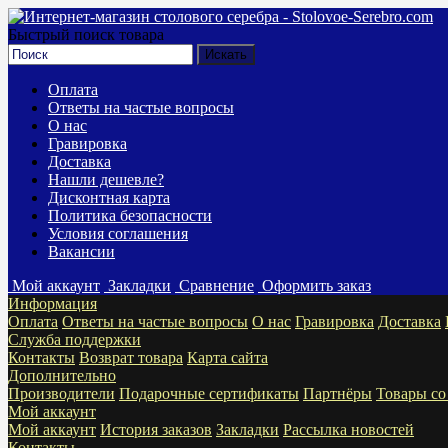
Быстрый поиск товара
Оплата
Ответы на частые вопросы
О нас
Гравировка
Доставка
Нашли дешевле?
Дисконтная карта
Политика безопасности
Условия соглашения
Вакансии
Мой аккаунт
Закладки
Сравнение
Оформить заказ
Информация
Оплата
Ответы на частые вопросы
О нас
Гравировка
Доставка
Служба поддержки
Контакты
Возврат товара
Карта сайта
Дополнительно
Производители
Подарочные сертификаты
Партнёры
Товары со
Мой аккаунт
Мой аккаунт
История заказов
Закладки
Рассылка новостей
Контакты