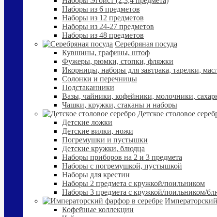
Наборы Эгоист (2,3,4 предмета)
Наборы из 6 предметов
Наборы из 12 предметов
Наборы из 24-27 предметов
Наборы из 48 предметов
Серебряная посуда
Кувшины, графины, штоф
Фужеры, рюмки, стопки, фляжки
Икорницы, наборы для завтрака, тарелки, мас
Солонки и перечницы
Подстаканники
Вазы, чайники, кофейники, молочники, сахар
Чашки, кружки, стаканы и наборы
Детское столовое сереб
Детские ложки
Детские вилки, ножи
Погремушки и пустышки
Детские кружки, блюдца
Наборы приборов на 2 и 3 предмета
Наборы с погремушкой, пустышкой
Наборы для крестин
Наборы 2 предмета с кружкой/поильником
Наборы 3 предмета с кружкой/поильником/б
Императорский
Кофейные коллекции