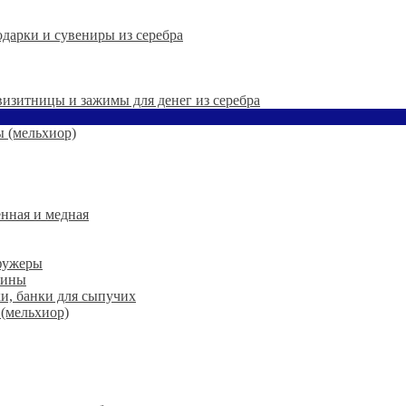
дарки и сувениры из серебра
 визитницы и зажимы для денег из серебра
 (мельхиор)
нная и медная
 фужеры
шины
ки, банки для сыпучих
 (мельхиор)