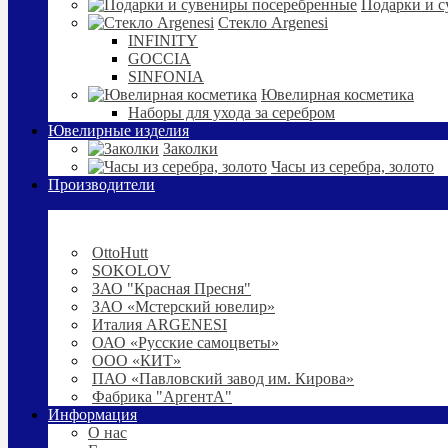
Подарки и с
Стекло Argenesi
INFINITY
GOCCIA
SINFONIA
Ювелирная косметика
Наборы для ухода за серебром
Ювелирные изделия
Заколки
Часы из серебра, золото
Производители
OttoHutt
SOKOLOV
ЗАО "Красная Пресня"
ЗАО «Мстерский ювелир»
Италия ARGENESI
ОАО «Русские самоцветы»
ООО «КИТ»
ПАО «Павловский завод им. Кирова»
Фабрика "АргентА"
Информация
О нас