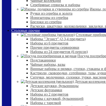
Чайные коллекции
Серебряные сервизы и наборы
Иконы, по
Ручки из серебра и золота
Ионизаторы из серебра
Брелоки из серебра
Расчески, шкатулки, колокольчики, закладки,
Столовые прочие
Столовые приборы
Наборы "Эгоист" (2,3,4 предмета)
Наборы из 6 предметов
Прочие предметы сервировки
Наборы из 24 предметов (6 персон)
Посуда посеребре
Подстаканники
Чайные наборы, вазы
Винные наборы и рюмки, стопки, стаканы и
Кастрюли, сковородки, сотейники, тазы, кув
Ситечки, молочники, солонки, турки, маслен
Детская коллекция
Детские кружки, бульонницы
Детские фоторамки
Наборы из 2 предметов
Наборы с кружкой, бульонницей
Наборы с тарелкой