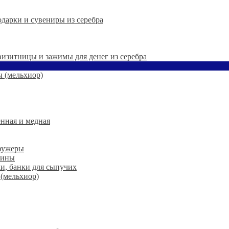
дарки и сувениры из серебра
 визитницы и зажимы для денег из серебра
 (мельхиор)
нная и медная
 фужеры
шины
ки, банки для сыпучих
 (мельхиор)