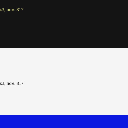
к3, пом. 817
к3, пом. 817