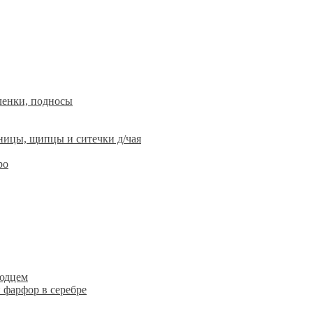
ленки, подносы
ницы, щипцы и ситечки д/чая
ро
людцем
 фарфор в серебре