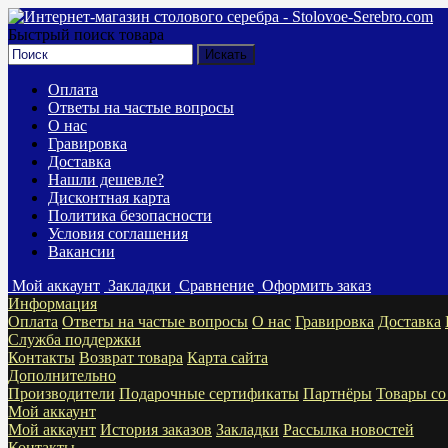
Быстрый поиск товара
Оплата
Ответы на частые вопросы
О нас
Гравировка
Доставка
Нашли дешевле?
Дисконтная карта
Политика безопасности
Условия соглашения
Вакансии
Мой аккаунт
Закладки
Сравнение
Оформить заказ
Информация
Оплата
Ответы на частые вопросы
О нас
Гравировка
Доставка
Служба поддержки
Контакты
Возврат товара
Карта сайта
Дополнительно
Производители
Подарочные сертификаты
Партнёры
Товары со
Мой аккаунт
Мой аккаунт
История заказов
Закладки
Рассылка новостей
Контакты