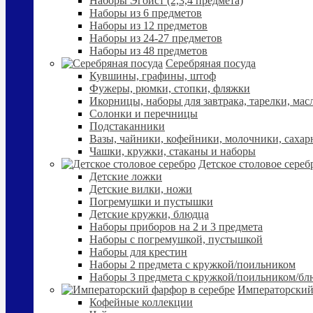
Наборы Эгоист (2,3,4 предмета)
Наборы из 6 предметов
Наборы из 12 предметов
Наборы из 24-27 предметов
Наборы из 48 предметов
Серебряная посуда
Кувшины, графины, штоф
Фужеры, рюмки, стопки, фляжки
Икорницы, наборы для завтрака, тарелки, мас
Солонки и перечницы
Подстаканники
Вазы, чайники, кофейники, молочники, сахар
Чашки, кружки, стаканы и наборы
Детское столовое сереб
Детские ложки
Детские вилки, ножи
Погремушки и пустышки
Детские кружки, блюдца
Наборы приборов на 2 и 3 предмета
Наборы с погремушкой, пустышкой
Наборы для крестин
Наборы 2 предмета с кружкой/поильником
Наборы 3 предмета с кружкой/поильником/б
Императорский
Кофейные коллекции