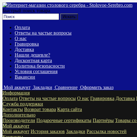
Быстрый поиск товара
Оплата
Ответы на частые вопросы
О нас
Гравировка
Доставка
Нашли дешевле?
Дисконтная карта
Политика безопасности
Условия соглашения
Вакансии
Мой аккаунт
Закладки
Сравнение
Оформить заказ
Информация
Оплата
Ответы на частые вопросы
О нас
Гравировка
Доставка
Служба поддержки
Контакты
Возврат товара
Карта сайта
Дополнительно
Производители
Подарочные сертификаты
Партнёры
Товары со
Мой аккаунт
Мой аккаунт
История заказов
Закладки
Рассылка новостей
Контакты