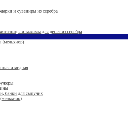
дарки и сувениры из серебра
 визитницы и зажимы для денег из серебра
 (мельхиор)
нная и медная
 фужеры
шины
ки, банки для сыпучих
 (мельхиор)