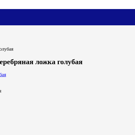
голубая
серебряная ложка голубая
я