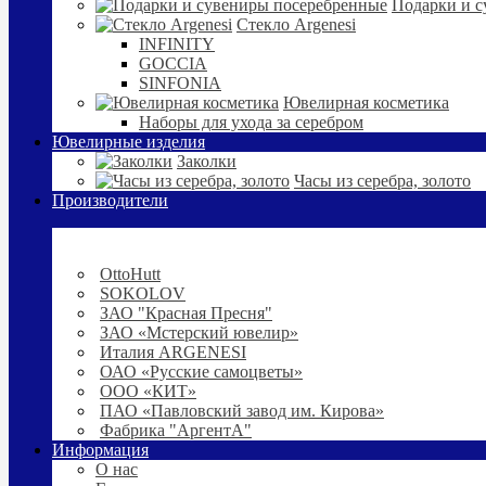
Подарки и с
Стекло Argenesi
INFINITY
GOCCIA
SINFONIA
Ювелирная косметика
Наборы для ухода за серебром
Ювелирные изделия
Заколки
Часы из серебра, золото
Производители
OttoHutt
SOKOLOV
ЗАО "Красная Пресня"
ЗАО «Мстерский ювелир»
Италия ARGENESI
ОАО «Русские самоцветы»
ООО «КИТ»
ПАО «Павловский завод им. Кирова»
Фабрика "АргентА"
Информация
О нас