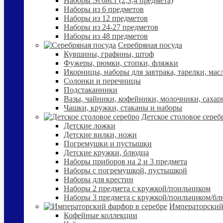
Наборы Эгоист (2,3,4 предмета)
Наборы из 6 предметов
Наборы из 12 предметов
Наборы из 24-27 предметов
Наборы из 48 предметов
Серебряная посуда
Кувшины, графины, штоф
Фужеры, рюмки, стопки, фляжки
Икорницы, наборы для завтрака, тарелки, мас
Солонки и перечницы
Подстаканники
Вазы, чайники, кофейники, молочники, сахар
Чашки, кружки, стаканы и наборы
Детское столовое сереб
Детские ложки
Детские вилки, ножи
Погремушки и пустышки
Детские кружки, блюдца
Наборы приборов на 2 и 3 предмета
Наборы с погремушкой, пустышкой
Наборы для крестин
Наборы 2 предмета с кружкой/поильником
Наборы 3 предмета с кружкой/поильником/б
Императорский
Кофейные коллекции