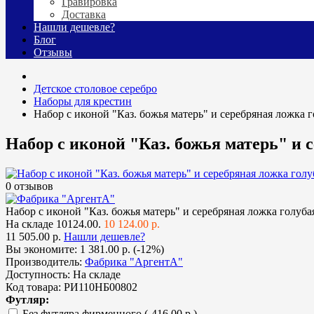
Гравировка
Доставка
Нашли дешевле?
Блог
Отзывы
Детское столовое серебро
Наборы для крестин
Набор с иконой "Каз. божья матерь" и серебряная ложка 
Набор с иконой "Каз. божья матерь" и 
0 отзывов
Набор с иконой "Каз. божья матерь" и серебряная ложка голуба
На складе
10124.00.
10 124.00 р.
11 505.00 р.
Нашли дешевле?
Вы экономите:
1 381.00 р. (-12%)
Производитель:
Фабрика "АргентА"
Доступность:
На складе
Код товара:
РИ110НБ00802
Футляр:
Без футляра фирменного
(-416.00 р.)