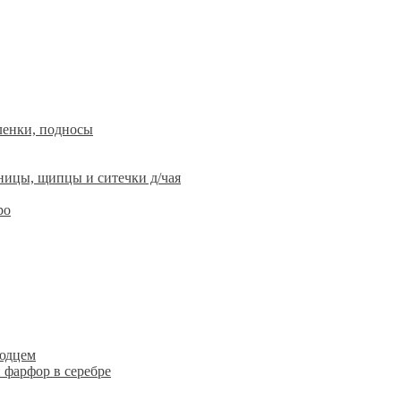
ленки, подносы
ницы, щипцы и ситечки д/чая
ро
людцем
 фарфор в серебре