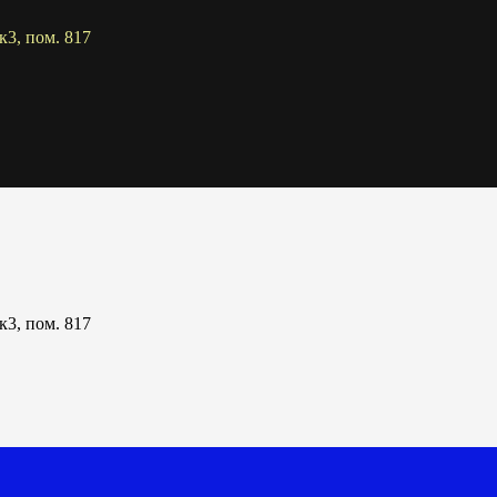
к3, пом. 817
к3, пом. 817