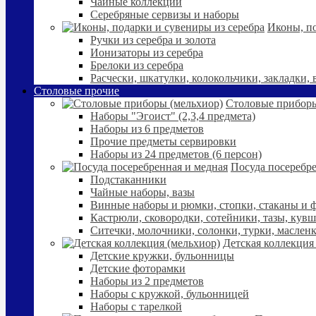
Чайные коллекции
Серебряные сервизы и наборы
Иконы, по
Ручки из серебра и золота
Ионизаторы из серебра
Брелоки из серебра
Расчески, шкатулки, колокольчики, закладки,
Столовые прочие
Столовые приборы
Наборы "Эгоист" (2,3,4 предмета)
Наборы из 6 предметов
Прочие предметы сервировки
Наборы из 24 предметов (6 персон)
Посуда посеребре
Подстаканники
Чайные наборы, вазы
Винные наборы и рюмки, стопки, стаканы и
Кастрюли, сковородки, сотейники, тазы, кув
Ситечки, молочники, солонки, турки, маслен
Детская коллекция
Детские кружки, бульонницы
Детские фоторамки
Наборы из 2 предметов
Наборы с кружкой, бульонницей
Наборы с тарелкой