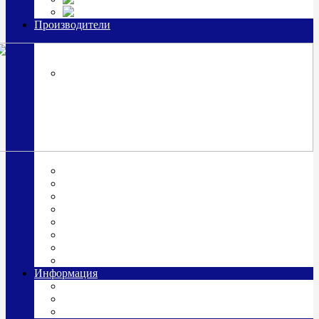
Часы из серебра, золото
Производители
OttoHutt
SOKOLOV
ЗАО "Красная Пресня"
ЗАО «Мстерский ювелир»
Италия ARGENESI
ОАО «Русские самоцветы»
ООО «КИТ»
ПАО «Павловский завод им. Кирова»
Фабрика "АргентА"
Информация
О нас
Гравировка
Доставка