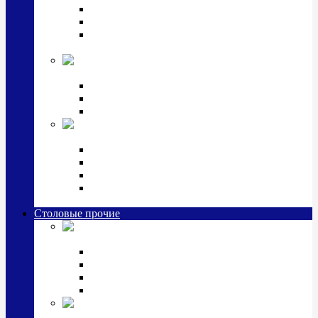
Наборы для крестин
Наборы 2 предмета с кружкой/поильником
Наборы 3 предмета с кружкой/поильником/
блюдцем
Императорский фарфор в серебре
Кофейные коллекции
Чайные коллекции
Серебряные сервизы и наборы
Иконы,
подарки и сувениры из серебра
Ручки из серебра и золота
Ионизаторы из серебра
Брелоки из серебра
Расчески, шкатулки, колокольчики, закладки,
визитницы и зажимы для денег из серебра
Столовые прочие
Столовые
приборы (мельхиор)
Наборы "Эгоист" (2,3,4 предмета)
Наборы из 6 предметов
Прочие предметы сервировки
Наборы из 24 предметов (6 персон)
Посуда
посеребренная и медная