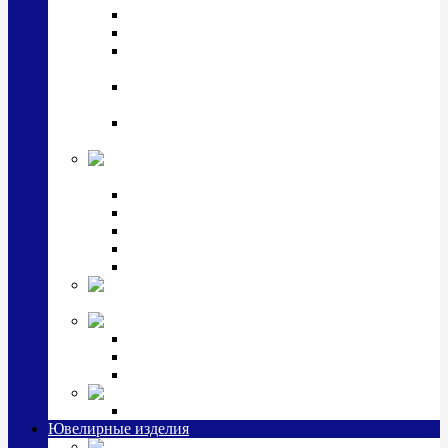
Подстаканники
Чайные наборы, вазы
Винные наборы и рюмки, стопки, стаканы и
фужеры
Кастрюли, сковородки, сотейники, тазы,
кувшины
Ситечки, молочники, солонки, турки,
масленки, банки для сыпучих
Детская
коллекция (мельхиор)
Детские кружки, бульонницы
Детские фоторамки
Наборы из 2 предметов
Наборы с кружкой, бульонницей
Наборы с тарелкой
Подарки и
сувениры посеребренные
Стекло Argenesi
INFINITY
GOCCIA
SINFONIA
Ювелирная косметика
Наборы для ухода за серебром
Ювелирные изделия
Заколки