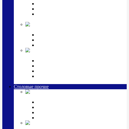
Наборы для крестин
Наборы 2 предмета с кружкой/поильником
Наборы 3 предмета с кружкой/поильником/
блюдцем
Императорский фарфор в серебре
Кофейные коллекции
Чайные коллекции
Серебряные сервизы и наборы
Иконы,
подарки и сувениры из серебра
Ручки из серебра и золота
Ионизаторы из серебра
Брелоки из серебра
Расчески, шкатулки, колокольчики, закладки,
визитницы и зажимы для денег из серебра
Столовые прочие
Столовые
приборы (мельхиор)
Наборы "Эгоист" (2,3,4 предмета)
Наборы из 6 предметов
Прочие предметы сервировки
Наборы из 24 предметов (6 персон)
Посуда
посеребренная и медная