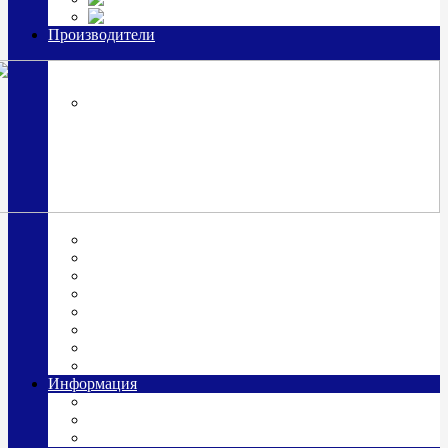
Часы из серебра, золото
Производители
OttoHutt
SOKOLOV
ЗАО "Красная Пресня"
ЗАО «Мстерский ювелир»
Италия ARGENESI
ОАО «Русские самоцветы»
ООО «КИТ»
ПАО «Павловский завод им. Кирова»
Фабрика "АргентА"
Информация
О нас
Гравировка
Доставка