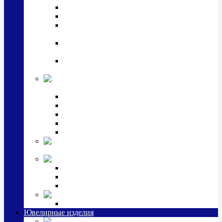
Подстаканники
Чайные наборы, вазы
Винные наборы и рюмки, стопки, стаканы и
фужеры
Кастрюли, сковородки, сотейники, тазы,
кувшины
Ситечки, молочники, солонки, турки,
масленки, банки для сыпучих
Детская
коллекция (мельхиор)
Детские кружки, бульонницы
Детские фоторамки
Наборы из 2 предметов
Наборы с кружкой, бульонницей
Наборы с тарелкой
Подарки и
сувениры посеребренные
Стекло Argenesi
INFINITY
GOCCIA
SINFONIA
Ювелирная косметика
Наборы для ухода за серебром
Ювелирные изделия
Заколки