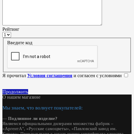
Рейтинг
Введите код
Я прочитал
Условия соглашения
и согласен с условиями
Продолжить
О нашем магазине
Мы знаем, что волнует покупателей:
—
Подлинное ли изделие?
Являемся официальными дилерами множества фабрик –
«АргентА", «Русские самоцветы», «Павловский завод им.
Кирова».Прикладываем к заказу копию сертификата качества.