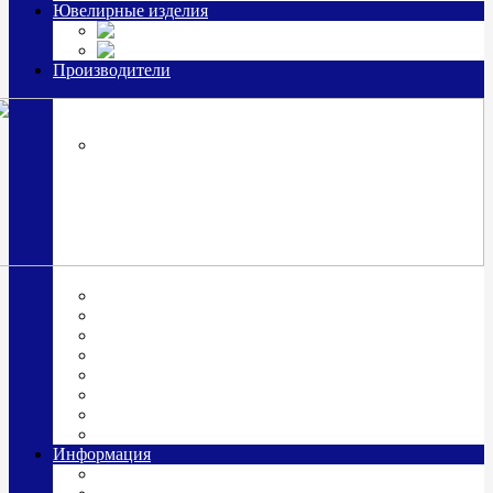
Ювелирные изделия
Заколки
Часы из серебра, золото
Производители
OttoHutt
SOKOLOV
ЗАО "Красная Пресня"
ЗАО «Мстерский ювелир»
Италия ARGENESI
ОАО «Русские самоцветы»
ООО «КИТ»
ПАО «Павловский завод им. Кирова»
Фабрика "АргентА"
Информация
О нас