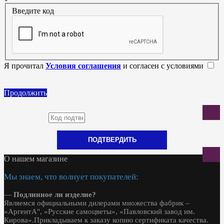
Введите код
Я прочитал
Условия соглашения
и согласен с условиями
Продолжить
ПОДТВЕРДИТЬ
О нашем магазине
Мы знаем, что волнует покупателей:
—
Подлинное ли изделие?
Являемся официальными дилерами множества фабрик –
«АргентА", «Русские самоцветы», «Павловский завод им.
Кирова».Прикладываем к заказу копию сертификата качества.