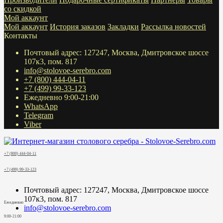
со скидкой
Мой аккаунт
Мой аккаунт
История заказов
Закладки
Рассылка новостей
Контакты
Почтовый адрес: 127247, Москва, Дмитровское шоссе
107к3, пом. 817
info@stolovoe-serebro.com
+7 (800) 444-04-11
+7 (499) 99-33-123
Ежедневно 9:00-21:00
WhatsApp
Telegram
Viber
+7 (800) 444-04-11
+7 (499) 99-33-123
Почтовый адрес: 127247, Москва, Дмитровское шоссе
107к3, пом. 817
Ежедневно
info@stolovoe-serebro.com
9:00-21:00