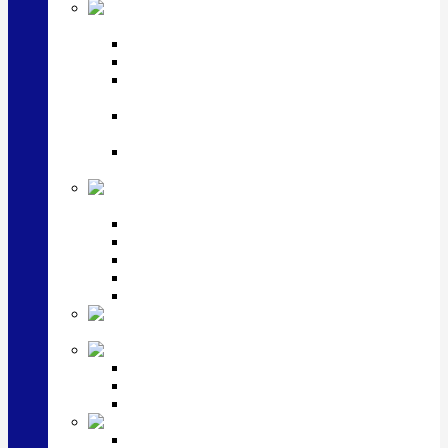
Посуда
посеребренная и медная
Подстаканники
Чайные наборы, вазы
Винные наборы и рюмки, стопки, стаканы и
фужеры
Кастрюли, сковородки, сотейники, тазы,
кувшины
Ситечки, молочники, солонки, турки,
масленки, банки для сыпучих
Детская
коллекция (мельхиор)
Детские кружки, бульонницы
Детские фоторамки
Наборы из 2 предметов
Наборы с кружкой, бульонницей
Наборы с тарелкой
Подарки и
сувениры посеребренные
Стекло Argenesi
INFINITY
GOCCIA
SINFONIA
Ювелирная косметика
Наборы для ухода за серебром