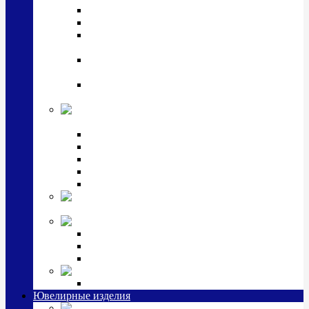
Подстаканники
Чайные наборы, вазы
Винные наборы и рюмки, стопки, стаканы и
фужеры
Кастрюли, сковородки, сотейники, тазы,
кувшины
Ситечки, молочники, солонки, турки,
масленки, банки для сыпучих
Детская
коллекция (мельхиор)
Детские кружки, бульонницы
Детские фоторамки
Наборы из 2 предметов
Наборы с кружкой, бульонницей
Наборы с тарелкой
Подарки и
сувениры посеребренные
Стекло Argenesi
INFINITY
GOCCIA
SINFONIA
Ювелирная косметика
Наборы для ухода за серебром
Ювелирные изделия
Заколки