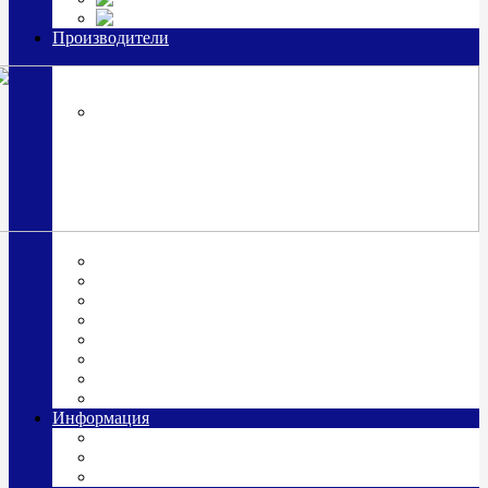
Часы из серебра, золото
Производители
OttoHutt
SOKOLOV
ЗАО "Красная Пресня"
ЗАО «Мстерский ювелир»
Италия ARGENESI
ОАО «Русские самоцветы»
ООО «КИТ»
ПАО «Павловский завод им. Кирова»
Фабрика "АргентА"
Информация
О нас
Гравировка
Доставка