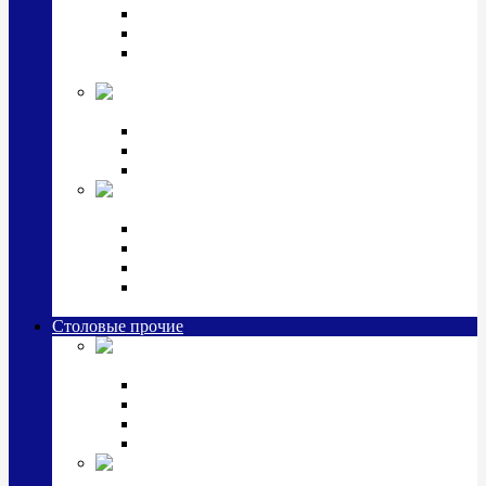
Наборы для крестин
Наборы 2 предмета с кружкой/поильником
Наборы 3 предмета с кружкой/поильником/
блюдцем
Императорский фарфор в серебре
Кофейные коллекции
Чайные коллекции
Серебряные сервизы и наборы
Иконы,
подарки и сувениры из серебра
Ручки из серебра и золота
Ионизаторы из серебра
Брелоки из серебра
Расчески, шкатулки, колокольчики, закладки,
визитницы и зажимы для денег из серебра
Столовые прочие
Столовые
приборы (мельхиор)
Наборы "Эгоист" (2,3,4 предмета)
Наборы из 6 предметов
Прочие предметы сервировки
Наборы из 24 предметов (6 персон)
Посуда
посеребренная и медная