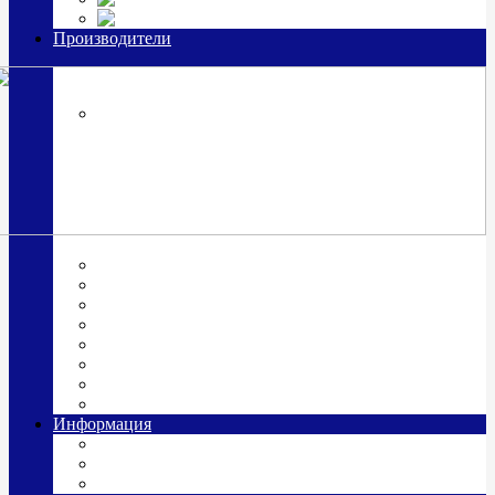
Часы из серебра, золото
Производители
OttoHutt
SOKOLOV
ЗАО "Красная Пресня"
ЗАО «Мстерский ювелир»
Италия ARGENESI
ОАО «Русские самоцветы»
ООО «КИТ»
ПАО «Павловский завод им. Кирова»
Фабрика "АргентА"
Информация
О нас
Гравировка
Доставка