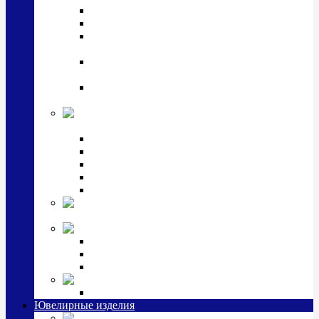
Подстаканники
Чайные наборы, вазы
Винные наборы и рюмки, стопки, стаканы и
фужеры
Кастрюли, сковородки, сотейники, тазы,
кувшины
Ситечки, молочники, солонки, турки,
масленки, банки для сыпучих
Детская
коллекция (мельхиор)
Детские кружки, бульонницы
Детские фоторамки
Наборы из 2 предметов
Наборы с кружкой, бульонницей
Наборы с тарелкой
Подарки и
сувениры посеребренные
Стекло Argenesi
INFINITY
GOCCIA
SINFONIA
Ювелирная косметика
Наборы для ухода за серебром
Ювелирные изделия
Заколки