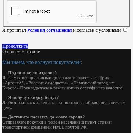
Я прочитал
Условия соглашения
и согласен с условиями
Продолжить
О нашем магазине
Мы знаем, что волнует покупателей:
—
Подлинное ли изделие?
Являемся официальными дилерами множества фабрик –
«АргентА", «Русские самоцветы», «Павловский завод им.
Кирова».Прикладываем к заказу копию сертификата качества.
—
Я получу скидку, бонус?
Любим радовать клиентов – за повторные обращения снижаем
цену.
—
Доставите посылку до моего города?
Отправляем покупки в любой населенный пункт страны
транспортной компанией ИМЛ, почтой РФ.