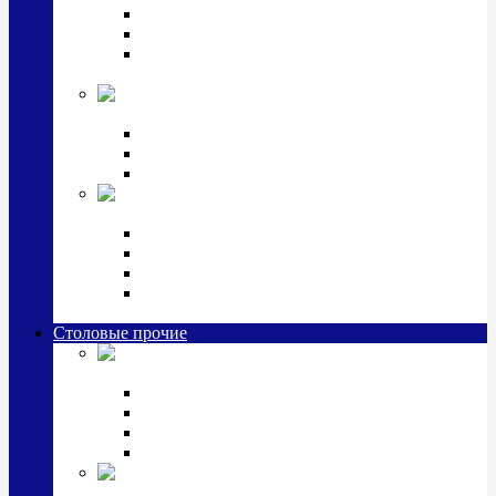
Наборы для крестин
Наборы 2 предмета с кружкой/поильником
Наборы 3 предмета с кружкой/поильником/
блюдцем
Императорский фарфор в серебре
Кофейные коллекции
Чайные коллекции
Серебряные сервизы и наборы
Иконы,
подарки и сувениры из серебра
Ручки из серебра и золота
Ионизаторы из серебра
Брелоки из серебра
Расчески, шкатулки, колокольчики, закладки,
визитницы и зажимы для денег из серебра
Столовые прочие
Столовые
приборы (мельхиор)
Наборы "Эгоист" (2,3,4 предмета)
Наборы из 6 предметов
Прочие предметы сервировки
Наборы из 24 предметов (6 персон)
Посуда
посеребренная и медная