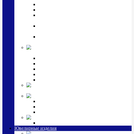
Подстаканники
Чайные наборы, вазы
Винные наборы и рюмки, стопки, стаканы и
фужеры
Кастрюли, сковородки, сотейники, тазы,
кувшины
Ситечки, молочники, солонки, турки,
масленки, банки для сыпучих
Детская
коллекция (мельхиор)
Детские кружки, бульонницы
Детские фоторамки
Наборы из 2 предметов
Наборы с кружкой, бульонницей
Наборы с тарелкой
Подарки и
сувениры посеребренные
Стекло Argenesi
INFINITY
GOCCIA
SINFONIA
Ювелирная косметика
Наборы для ухода за серебром
Ювелирные изделия
Заколки