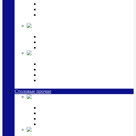
Наборы для крестин
Наборы 2 предмета с кружкой/поильником
Наборы 3 предмета с кружкой/поильником/
блюдцем
Императорский фарфор в серебре
Кофейные коллекции
Чайные коллекции
Серебряные сервизы и наборы
Иконы,
подарки и сувениры из серебра
Ручки из серебра и золота
Ионизаторы из серебра
Брелоки из серебра
Расчески, шкатулки, колокольчики, закладки,
визитницы и зажимы для денег из серебра
Столовые прочие
Столовые
приборы (мельхиор)
Наборы "Эгоист" (2,3,4 предмета)
Наборы из 6 предметов
Прочие предметы сервировки
Наборы из 24 предметов (6 персон)
Посуда
посеребренная и медная