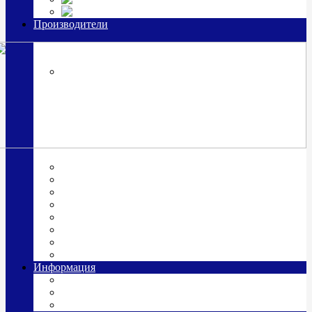
Часы из серебра, золото
Производители
OttoHutt
SOKOLOV
ЗАО "Красная Пресня"
ЗАО «Мстерский ювелир»
Италия ARGENESI
ОАО «Русские самоцветы»
ООО «КИТ»
ПАО «Павловский завод им. Кирова»
Фабрика "АргентА"
Информация
О нас
Гравировка
Доставка