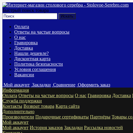
Быстрый поиск товара
Оплата
Ответы на частые вопросы
О нас
Гравировка
Доставка
Нашли дешевле?
Дисконтная карта
Политика безопасности
Условия соглашения
Вакансии
Мой аккаунт
Закладки
Сравнение
Оформить заказ
Информация
Оплата
Ответы на частые вопросы
О нас
Гравировка
Доставка
Служба поддержки
Контакты
Возврат товара
Карта сайта
Дополнительно
Производители
Подарочные сертификаты
Партнёры
Товары со
Мой аккаунт
Мой аккаунт
История заказов
Закладки
Рассылка новостей
Контакты