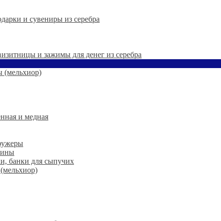
дарки и сувениры из серебра
 визитницы и зажимы для денег из серебра
 (мельхиор)
нная и медная
 фужеры
шины
ки, банки для сыпучих
 (мельхиор)