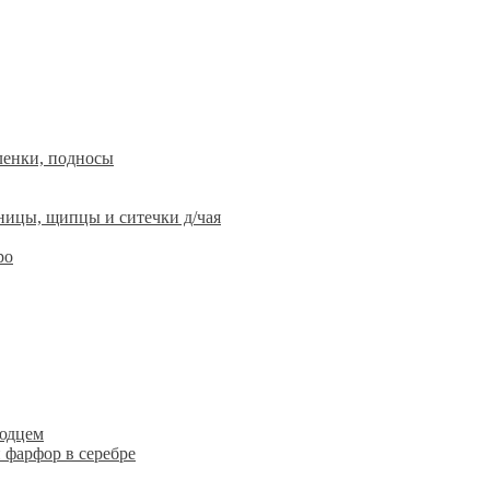
ленки, подносы
ницы, щипцы и ситечки д/чая
ро
людцем
 фарфор в серебре