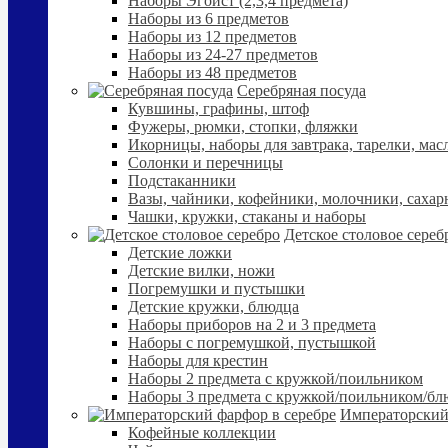
Наборы Эгоист (2,3,4 предмета)
Наборы из 6 предметов
Наборы из 12 предметов
Наборы из 24-27 предметов
Наборы из 48 предметов
Серебряная посуда
Кувшины, графины, штоф
Фужеры, рюмки, стопки, фляжки
Икорницы, наборы для завтрака, тарелки, мас
Солонки и перечницы
Подстаканники
Вазы, чайники, кофейники, молочники, сахар
Чашки, кружки, стаканы и наборы
Детское столовое сереб
Детские ложки
Детские вилки, ножи
Погремушки и пустышки
Детские кружки, блюдца
Наборы приборов на 2 и 3 предмета
Наборы с погремушкой, пустышкой
Наборы для крестин
Наборы 2 предмета с кружкой/поильником
Наборы 3 предмета с кружкой/поильником/б
Императорский
Кофейные коллекции