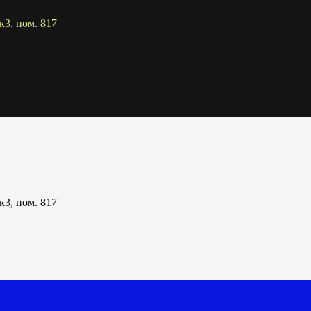
к3, пом. 817
к3, пом. 817