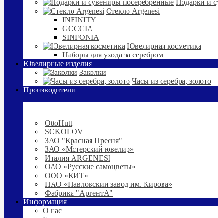
Подарки и с
Стекло Argenesi
INFINITY
GOCCIA
SINFONIA
Ювелирная косметика
Наборы для ухода за серебром
Ювелирные изделия
Заколки
Часы из серебра, золото
Производители
OttoHutt
SOKOLOV
ЗАО "Красная Пресня"
ЗАО «Мстерский ювелир»
Италия ARGENESI
ОАО «Русские самоцветы»
ООО «КИТ»
ПАО «Павловский завод им. Кирова»
Фабрика "АргентА"
Информация
О нас