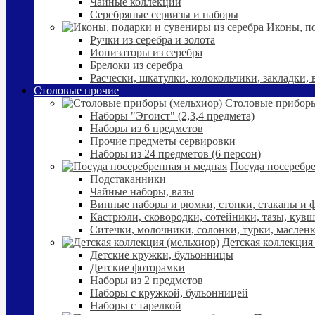
Чайные коллекции
Серебряные сервизы и наборы
Иконы, по
Ручки из серебра и золота
Ионизаторы из серебра
Брелоки из серебра
Расчески, шкатулки, колокольчики, закладки,
Столовые прочие
Столовые приборы
Наборы "Эгоист" (2,3,4 предмета)
Наборы из 6 предметов
Прочие предметы сервировки
Наборы из 24 предметов (6 персон)
Посуда посеребре
Подстаканники
Чайные наборы, вазы
Винные наборы и рюмки, стопки, стаканы и
Кастрюли, сковородки, сотейники, тазы, кув
Ситечки, молочники, солонки, турки, маслен
Детская коллекция
Детские кружки, бульонницы
Детские фоторамки
Наборы из 2 предметов
Наборы с кружкой, бульонницей
Наборы с тарелкой