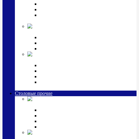
Наборы для крестин
Наборы 2 предмета с кружкой/поильником
Наборы 3 предмета с кружкой/поильником/
блюдцем
Императорский фарфор в серебре
Кофейные коллекции
Чайные коллекции
Серебряные сервизы и наборы
Иконы,
подарки и сувениры из серебра
Ручки из серебра и золота
Ионизаторы из серебра
Брелоки из серебра
Расчески, шкатулки, колокольчики, закладки,
визитницы и зажимы для денег из серебра
Столовые прочие
Столовые
приборы (мельхиор)
Наборы "Эгоист" (2,3,4 предмета)
Наборы из 6 предметов
Прочие предметы сервировки
Наборы из 24 предметов (6 персон)
Посуда
посеребренная и медная