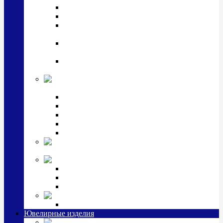
Подстаканники
Чайные наборы, вазы
Винные наборы и рюмки, стопки, стаканы и
фужеры
Кастрюли, сковородки, сотейники, тазы,
кувшины
Ситечки, молочники, солонки, турки,
масленки, банки для сыпучих
Детская
коллекция (мельхиор)
Детские кружки, бульонницы
Детские фоторамки
Наборы из 2 предметов
Наборы с кружкой, бульонницей
Наборы с тарелкой
Подарки и
сувениры посеребренные
Стекло Argenesi
INFINITY
GOCCIA
SINFONIA
Ювелирная косметика
Наборы для ухода за серебром
Ювелирные изделия
Заколки