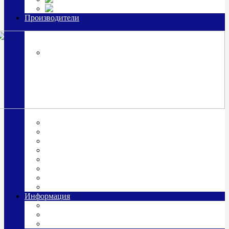
Часы из серебра, золото
Производители
OttoHutt
SOKOLOV
ЗАО "Красная Пресня"
ЗАО «Мстерский ювелир»
Италия ARGENESI
ОАО «Русские самоцветы»
ООО «КИТ»
ПАО «Павловский завод им. Кирова»
Фабрика "АргентА"
Информация
О нас
Гравировка
Доставка