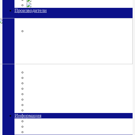
Часы из серебра, золото
Производители
OttoHutt
SOKOLOV
ЗАО "Красная Пресня"
ЗАО «Мстерский ювелир»
Италия ARGENESI
ОАО «Русские самоцветы»
ООО «КИТ»
ПАО «Павловский завод им. Кирова»
Фабрика "АргентА"
Информация
О нас
Гравировка
Доставка