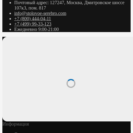
Почтовый адрес: 127247, Москва, Дмитровское шоссе
107к3, пом. 817
info@stolovoe-serebro.com
+7 (800) 444-04-11
+7 (499) 99-33-123
Ежедневно 9:00-21:00
Информация