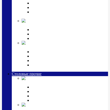
Наборы для крестин
Наборы 2 предмета с кружкой/поильником
Наборы 3 предмета с кружкой/поильником/
блюдцем
Императорский фарфор в серебре
Кофейные коллекции
Чайные коллекции
Серебряные сервизы и наборы
Иконы,
подарки и сувениры из серебра
Ручки из серебра и золота
Ионизаторы из серебра
Брелоки из серебра
Расчески, шкатулки, колокольчики, закладки,
визитницы и зажимы для денег из серебра
Столовые прочие
Столовые
приборы (мельхиор)
Наборы "Эгоист" (2,3,4 предмета)
Наборы из 6 предметов
Прочие предметы сервировки
Наборы из 24 предметов (6 персон)
Посуда
посеребренная и медная