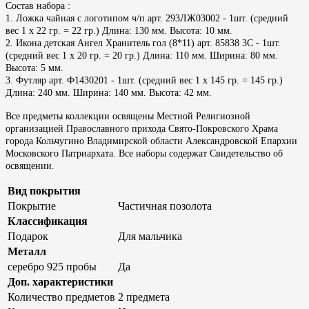
Состав набора :
1. Ложка чайная с логотипом ч/п арт. 293ЛЖ03002 - 1шт. (средний
вес 1 х 22 гр. = 22 гр.) Длина: 130 мм. Высота: 10 мм.
2. Икона детская Ангел Хранитель гол (8*11) арт. 85838 3C - 1шт.
(средний вес 1 х 20 гр. = 20 гр.) Длина: 110 мм. Ширина: 80 мм.
Высота: 5 мм.
3. Футляр арт. Ф1430201 - 1шт. (средний вес 1 х 145 гр. = 145 гр.)
Длина: 240 мм. Ширина: 140 мм. Высота: 42 мм.
Все предметы коллекции освящены Местной Религиозной
организацией Православного прихода Свято-Покровского Храма
города Кольчугино Владимирской области Александровской Епархии
Московского Патриархата. Все наборы содержат Свидетельство об
освящении.
Вид покрытия
Покрытие
Частичная позолота
Классификация
Подарок
Для мальчика
Металл
серебро 925 пробы
Да
Доп. характеристики
Количество предметов
2 предмета