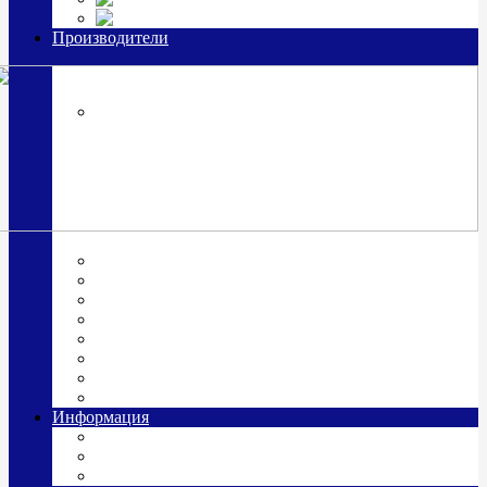
Часы из серебра, золото
Производители
OttoHutt
SOKOLOV
ЗАО "Красная Пресня"
ЗАО «Мстерский ювелир»
Италия ARGENESI
ОАО «Русские самоцветы»
ООО «КИТ»
ПАО «Павловский завод им. Кирова»
Фабрика "АргентА"
Информация
О нас
Гравировка
Доставка