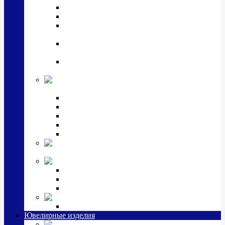
Подстаканники
Чайные наборы, вазы
Винные наборы и рюмки, стопки, стаканы и
фужеры
Кастрюли, сковородки, сотейники, тазы,
кувшины
Ситечки, молочники, солонки, турки,
масленки, банки для сыпучих
Детская
коллекция (мельхиор)
Детские кружки, бульонницы
Детские фоторамки
Наборы из 2 предметов
Наборы с кружкой, бульонницей
Наборы с тарелкой
Подарки и
сувениры посеребренные
Стекло Argenesi
INFINITY
GOCCIA
SINFONIA
Ювелирная косметика
Наборы для ухода за серебром
Ювелирные изделия
Заколки