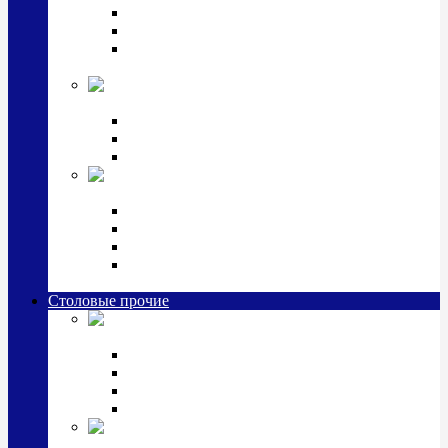
Наборы для крестин
Наборы 2 предмета с кружкой/поильником
Наборы 3 предмета с кружкой/поильником/
блюдцем
Императорский фарфор в серебре
Кофейные коллекции
Чайные коллекции
Серебряные сервизы и наборы
Иконы,
подарки и сувениры из серебра
Ручки из серебра и золота
Ионизаторы из серебра
Брелоки из серебра
Расчески, шкатулки, колокольчики, закладки,
визитницы и зажимы для денег из серебра
Столовые прочие
Столовые
приборы (мельхиор)
Наборы "Эгоист" (2,3,4 предмета)
Наборы из 6 предметов
Прочие предметы сервировки
Наборы из 24 предметов (6 персон)
Посуда
посеребренная и медная