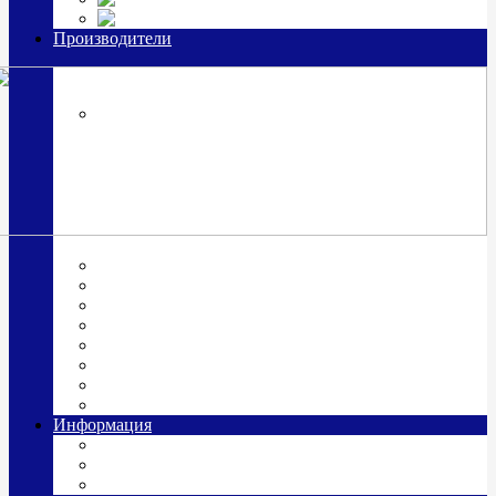
Часы из серебра, золото
Производители
OttoHutt
SOKOLOV
ЗАО "Красная Пресня"
ЗАО «Мстерский ювелир»
Италия ARGENESI
ОАО «Русские самоцветы»
ООО «КИТ»
ПАО «Павловский завод им. Кирова»
Фабрика "АргентА"
Информация
О нас
Гравировка
Доставка