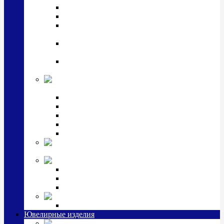
Подстаканники
Чайные наборы, вазы
Винные наборы и рюмки, стопки, стаканы и
фужеры
Кастрюли, сковородки, сотейники, тазы,
кувшины
Ситечки, молочники, солонки, турки,
масленки, банки для сыпучих
Детская
коллекция (мельхиор)
Детские кружки, бульонницы
Детские фоторамки
Наборы из 2 предметов
Наборы с кружкой, бульонницей
Наборы с тарелкой
Подарки и
сувениры посеребренные
Стекло Argenesi
INFINITY
GOCCIA
SINFONIA
Ювелирная косметика
Наборы для ухода за серебром
Ювелирные изделия
Заколки