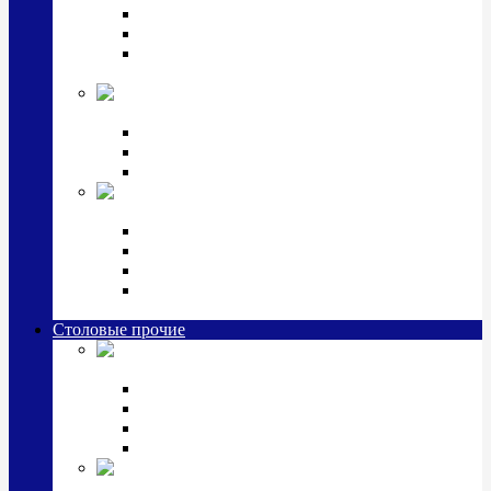
Наборы для крестин
Наборы 2 предмета с кружкой/поильником
Наборы 3 предмета с кружкой/поильником/
блюдцем
Императорский фарфор в серебре
Кофейные коллекции
Чайные коллекции
Серебряные сервизы и наборы
Иконы,
подарки и сувениры из серебра
Ручки из серебра и золота
Ионизаторы из серебра
Брелоки из серебра
Расчески, шкатулки, колокольчики, закладки,
визитницы и зажимы для денег из серебра
Столовые прочие
Столовые
приборы (мельхиор)
Наборы "Эгоист" (2,3,4 предмета)
Наборы из 6 предметов
Прочие предметы сервировки
Наборы из 24 предметов (6 персон)
Посуда
посеребренная и медная