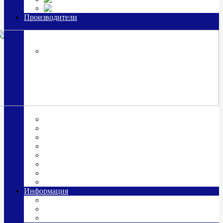
Часы из серебра, золото
Производители
OttoHutt
SOKOLOV
ЗАО "Красная Пресня"
ЗАО «Мстерский ювелир»
Италия ARGENESI
ОАО «Русские самоцветы»
ООО «КИТ»
ПАО «Павловский завод им. Кирова»
Фабрика "АргентА"
Информация
О нас
Гравировка
Доставка