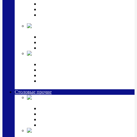
Наборы для крестин
Наборы 2 предмета с кружкой/поильником
Наборы 3 предмета с кружкой/поильником/
блюдцем
Императорский фарфор в серебре
Кофейные коллекции
Чайные коллекции
Серебряные сервизы и наборы
Иконы,
подарки и сувениры из серебра
Ручки из серебра и золота
Ионизаторы из серебра
Брелоки из серебра
Расчески, шкатулки, колокольчики, закладки,
визитницы и зажимы для денег из серебра
Столовые прочие
Столовые
приборы (мельхиор)
Наборы "Эгоист" (2,3,4 предмета)
Наборы из 6 предметов
Прочие предметы сервировки
Наборы из 24 предметов (6 персон)
Посуда
посеребренная и медная