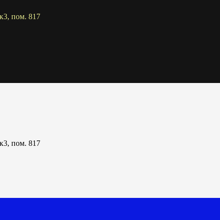
к3, пом. 817
к3, пом. 817