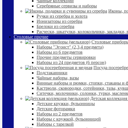
Чайные коллекции
Серебряные сервизы и наборы
Иконы, по
Ручки из серебра и золота
Ионизаторы из серебра
Брелоки из серебра
Расчески, шкатулки, колокольчики, закладки,
Столовые прочие
Столовые приборы
Наборы "Эгоист" (2,3,4 предмета)
Наборы из 6 предметов
Прочие предметы сервировки
Наборы из 24 предметов (6 персон)
Посуда посеребре
Подстаканники
Чайные наборы, вазы
Винные наборы и рюмки, стопки, стаканы и
Кастрюли, сковородки, сотейники, тазы, кув
Ситечки, молочники, солонки, турки, маслен
Детская коллекция
Детские кружки, бульонницы
Детские фоторамки
Наборы из 2 предметов
Наборы с кружкой, бульонницей
Наборы с тарелкой