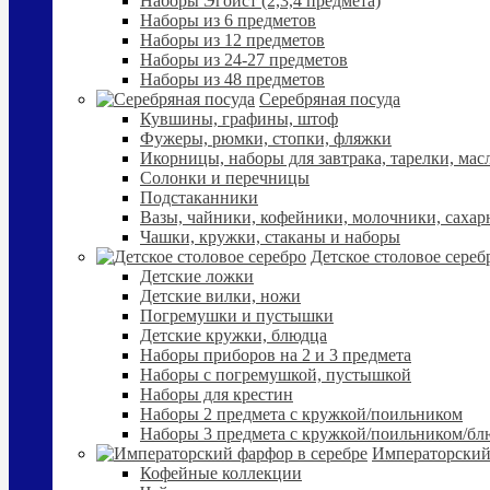
Наборы Эгоист (2,3,4 предмета)
Наборы из 6 предметов
Наборы из 12 предметов
Наборы из 24-27 предметов
Наборы из 48 предметов
Серебряная посуда
Кувшины, графины, штоф
Фужеры, рюмки, стопки, фляжки
Икорницы, наборы для завтрака, тарелки, мас
Солонки и перечницы
Подстаканники
Вазы, чайники, кофейники, молочники, сахар
Чашки, кружки, стаканы и наборы
Детское столовое сереб
Детские ложки
Детские вилки, ножи
Погремушки и пустышки
Детские кружки, блюдца
Наборы приборов на 2 и 3 предмета
Наборы с погремушкой, пустышкой
Наборы для крестин
Наборы 2 предмета с кружкой/поильником
Наборы 3 предмета с кружкой/поильником/б
Императорский
Кофейные коллекции