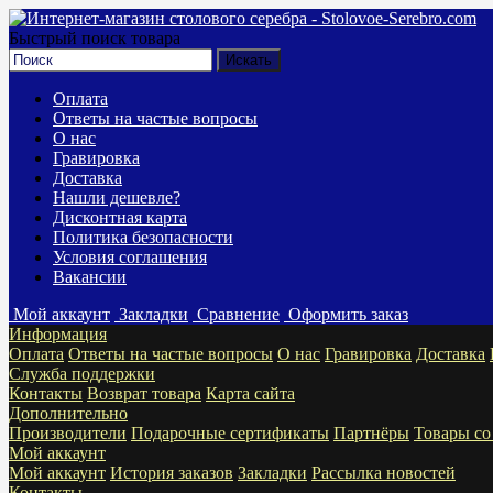
Быстрый поиск товара
Оплата
Ответы на частые вопросы
О нас
Гравировка
Доставка
Нашли дешевле?
Дисконтная карта
Политика безопасности
Условия соглашения
Вакансии
Мой аккаунт
Закладки
Сравнение
Оформить заказ
Информация
Оплата
Ответы на частые вопросы
О нас
Гравировка
Доставка
Служба поддержки
Контакты
Возврат товара
Карта сайта
Дополнительно
Производители
Подарочные сертификаты
Партнёры
Товары со
Мой аккаунт
Мой аккаунт
История заказов
Закладки
Рассылка новостей
Контакты