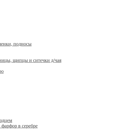
ленки, подносы
ницы, щипцы и ситечки д/чая
ро
людцем
 фарфор в серебре