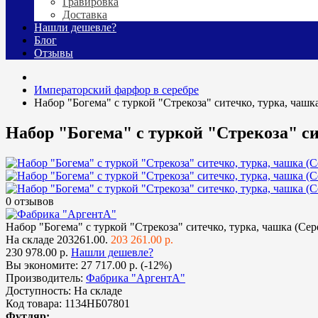
Гравировка
Доставка
Нашли дешевле?
Блог
Отзывы
Императорский фарфор в серебре
Набор "Богема" с туркой "Стрекоза" ситечко, турка, чашк
Набор "Богема" с туркой "Стрекоза" си
0 отзывов
Набор "Богема" с туркой "Стрекоза" ситечко, турка, чашка (Сер
На складе
203261.00.
203 261.00 р.
230 978.00 р.
Нашли дешевле?
Вы экономите:
27 717.00 р. (-12%)
Производитель:
Фабрика "АргентА"
Доступность:
На складе
Код товара:
1134НБ07801
Футляр: