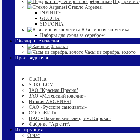
Подарки и с
Стекло Argenesi
INFINITY
GOCCIA
SINFONIA
Ювелирная косметика
Наборы для ухода за серебром
Ювелирные изделия
Заколки
Часы из серебра, золото
Производители
OttoHutt
SOKOLOV
ЗАО "Красная Пресня"
ЗАО «Мстерский ювелир»
Италия ARGENESI
ОАО «Русские самоцветы»
ООО «КИТ»
ПАО «Павловский завод им. Кирова»
Фабрика "АргентА"
Информация
О нас