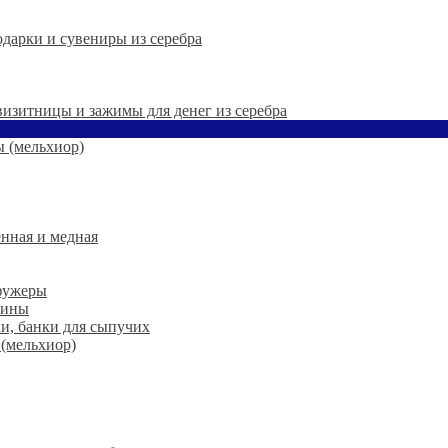
дарки и сувениры из серебра
 визитницы и зажимы для денег из серебра
 (мельхиор)
нная и медная
 фужеры
шины
ки, банки для сыпучих
 (мельхиор)