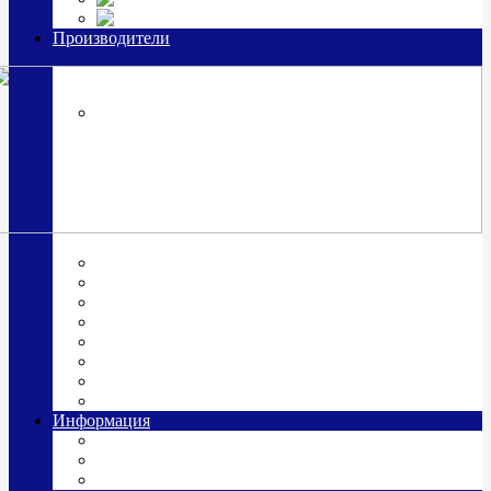
Часы из серебра, золото
Производители
OttoHutt
SOKOLOV
ЗАО "Красная Пресня"
ЗАО «Мстерский ювелир»
Италия ARGENESI
ОАО «Русские самоцветы»
ООО «КИТ»
ПАО «Павловский завод им. Кирова»
Фабрика "АргентА"
Информация
О нас
Гравировка
Доставка