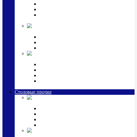
Наборы для крестин
Наборы 2 предмета с кружкой/поильником
Наборы 3 предмета с кружкой/поильником/
блюдцем
Императорский фарфор в серебре
Кофейные коллекции
Чайные коллекции
Серебряные сервизы и наборы
Иконы,
подарки и сувениры из серебра
Ручки из серебра и золота
Ионизаторы из серебра
Брелоки из серебра
Расчески, шкатулки, колокольчики, закладки,
визитницы и зажимы для денег из серебра
Столовые прочие
Столовые
приборы (мельхиор)
Наборы "Эгоист" (2,3,4 предмета)
Наборы из 6 предметов
Прочие предметы сервировки
Наборы из 24 предметов (6 персон)
Посуда
посеребренная и медная