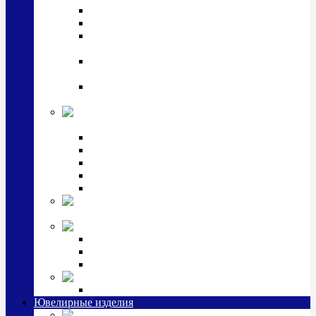
Подстаканники
Чайные наборы, вазы
Винные наборы и рюмки, стопки, стаканы и
фужеры
Кастрюли, сковородки, сотейники, тазы,
кувшины
Ситечки, молочники, солонки, турки,
масленки, банки для сыпучих
Детская
коллекция (мельхиор)
Детские кружки, бульонницы
Детские фоторамки
Наборы из 2 предметов
Наборы с кружкой, бульонницей
Наборы с тарелкой
Подарки и
сувениры посеребренные
Стекло Argenesi
INFINITY
GOCCIA
SINFONIA
Ювелирная косметика
Наборы для ухода за серебром
Ювелирные изделия
Заколки